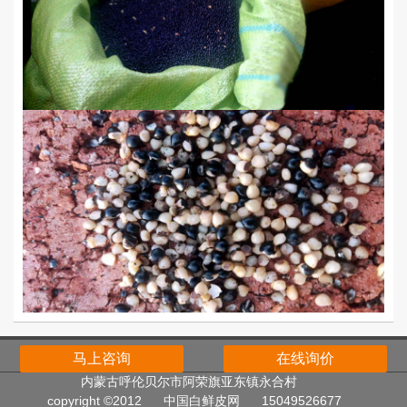
登录
注册
返回顶部
马上咨询
在线询价
内蒙古呼伦贝尔市阿荣旗亚东镇永合村
copyright ©2012
中国白鲜皮网
15049526677