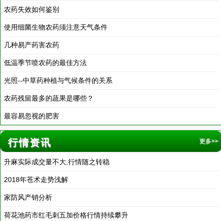
使用细菌生物农药须注意天气条件
2018-03-18
几种易产药害农药
2018-03-18
低温季节喷农药的最佳方法
2018-03-18
光照--中草药种植与气候条件的关系
2018-03-18
农药残留最多的蔬果是哪些？
2018-03-18
最容易忽视的肥害
2018-03-18
行情资讯
更多>>
升麻实际成交量不大,行情随之转稳
2019-12-31
2018年苍术走势浅解
2018-03-19
家防风产销分析
2016-11-18
荷花池药市红毛刺五加价格行情持续攀升
2020-01-01
2019黄芪价格上涨的原因
2020-01-01