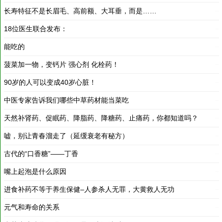
18位医生联合发布：
2018-03-19
能吃的
2018-03-19
菠菜加一物，变钙片 强心剂 化栓药！
2018-03-19
90岁的人可以变成40岁心脏！
2018-03-19
中医专家告诉我们哪些中草药材能当菜吃
2018-03-19
天然补肾药、促眠药、降脂药、降糖药、止痛药，你都知道吗？
2018-03-19
嘘，别让青春溜走了（延缓衰老有秘方）
2018-03-19
古代的“口香糖”——丁香
2018-03-19
嘴上起泡是什么原因
2018-03-19
进食补药不等于养生保健–人参杀人无罪，大黄救人无功
2018-03-19
元气和寿命的关系
2018-03-19
中药止咳糖浆，喝了没效是因为没选对？
2018-03-19
益母草——祛痘美容
2018-03-19