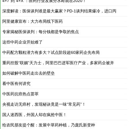
肝新药平均降价85%！
阿里健康宣布：大力布局线下医药
2019-12-21
专家揭秘医保谈判：每分钱都是争取的焦点
2019-12-21
2019-12-21
这些中药企业开始难了
2019-12-21
中药配方颗粒潜力有多大？试点阶段超60家药企先布局 ​
2019-12-21
重药控股“联姻”天力士，阿里巴巴进军医疗产业，多家药企被并
了！
如何破解中医药走出去的壁垒
2019-12-21
看中医有何讲究
2019-12-21
2019-12-21
中医药抗癌热点荟萃
2019-12-21
央视走访无癌村，发现秘诀竟是一味“常见药”！
2018-03-19
国人迷西医，外国人却在疯抢中医！
2018-03-19
给农民朋友提个醒：发展中草药种植，乃庞氏新变种
2018-03-19
尴尬！日本看好中药产业，要在日本种植中草药 减少对中国的依