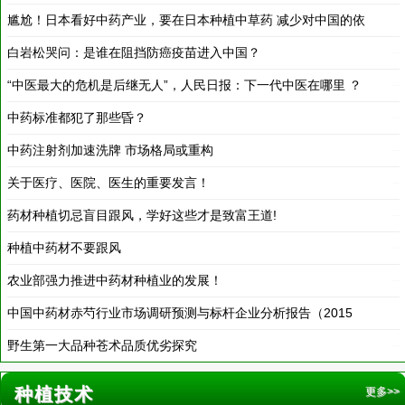
赖
白岩松哭问：是谁在阻挡防癌疫苗进入中国？
2018-03-19
“中医最大的危机是后继无人”，人民日报：下一代中医在哪里 ？
2018-03-19
2018-03-19
中药标准都犯了那些昏？
2018-03-19
中药注射剂加速洗牌 市场格局或重构
2018-03-19
关于医疗、医院、医生的重要发言！
2018-03-19
药材种植切忌盲目跟风，学好这些才是致富王道!
2018-03-19
种植中药材不要跟风
2018-03-19
农业部强力推进中药材种植业的发展！
2018-03-19
中国中药材赤芍行业市场调研预测与标杆企业分析报告（2015
年）
野生第一大品种苍术品质优劣探究
2016-11-18
2016-11-18
种植技术
更多>>
升麻的人工栽培技术研究
2019-12-31