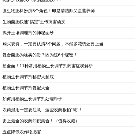
生物菌肥快速“搞定”土传病害顽疾
2019-12-30
揭开土壤调理剂的神秘面纱！
2019-12-30
购买农资，一定要认清3个问题，不然多花钱还要上当
2019-12-30
复合菌肥为啥卖的贵？因为这6个秘密！
2019-12-30
超全面！11种常用植物生长调节剂药害症状解析
2018-03-19
植物生长调节剂秘密大起底
2018-03-19
植物生长调节剂复配大全
2018-03-19
如何用植物生长调节剂处理种子
2018-03-19
农药混用一定要注意 这些农药很怕“碱”！
2018-03-19
史上最全的农药知识集合！（值得收藏）
2018-03-19
五点降低农作物肥害
2018-03-18
农药失效如何鉴别
2018-03-18