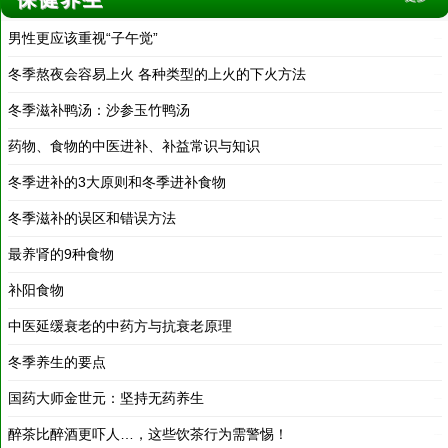
冬季熬夜会容易上火 各种类型的上火的下火方法
2019-12-30
冬季滋补鸭汤：沙参玉竹鸭汤
2019-12-30
药物、食物的中医进补、补益常识与知识
2019-12-30
冬季进补的3大原则和冬季进补食物
2019-12-30
冬季滋补的误区和错误方法
2019-12-30
最养肾的9种食物
2019-12-30
补阳食物
2019-12-30
中医延缓衰老的中药方与抗衰老原理
2019-12-30
冬季养生的要点
2019-12-21
国药大师金世元：坚持无药养生
2019-12-21
醉茶比醉酒更吓人…，这些饮茶行为需警惕！
2018-03-19
长寿特征不是长眉毛、高前额、大耳垂，而是……
2018-03-19