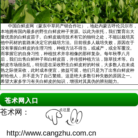
中国白鲜皮网（蒙东中草药产销合作社），地处内蒙古呼伦贝尔市，
本地拥有国内最多的野生白鲜皮种子资源。以此为依托，我们繁育出大
量优质的白鲜皮苗子。白鲜皮栽培技术有它的独特之处，不能以栽培其
他中药材的套路来决定它的栽培方法。目前很多人栽培失败，原因在于
没有掌握白鲜皮的生理习性，种植方法不得当，或减产，或全军覆没。
而掌握它的自身习性，种植技术并非相像的那样复杂。每年秋季八月
后，我们出售白鲜种子和白鲜皮苗，并传授种植方法，除草技术等。白
鲜皮市场很杂乱，特别是在采收野生白鲜皮籽的时候，大多数人在未成
熟之际便采收，此时成本便宜，效益可观，他们只是为了出售白鲜皮种
籽给他人，并不是为了自己繁殖。这是绝大多数引种失败的原因之一。
希望大家多学习有关白鲜皮的知识，增强对其真伪的辨别能力。
苍术网入口
苍术网：
http://www.cangzhu.com.cn