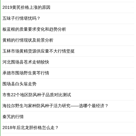
五味子行情堪忧吗？
2020-01-01
板蓝根的质量要求变化和趋势分析
2020-01-01
黄精的行情现状及前景分析
2020-01-01
玉林市场黄精货源供应量不大行情坚挺
2020-01-01
河北围场县苍术走销较快
2020-01-01
承德市围场野生黄芩行情
2020-01-01
围场县白头翁走势
2020-01-01
市售22个地区防风种子品质对比测试
2019-12-31
海拉尔野生与家种防风种子活力研究——选哪个最经济？
2019-12-31
秦艽的行情
2019-12-31
2018年后北龙胆价格怎么走？
2018-03-19
2016-11-19 苍术走势分析
2016-11-26
辽宁省岫岩满族自治县白鲜皮行情平稳
2016-11-18