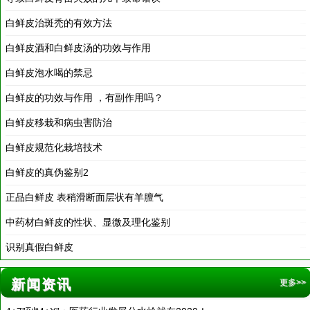
白鲜皮酒和白鲜皮汤的功效与作用
2018-03-20
白鲜皮泡水喝的禁忌
2018-03-19
白鲜皮的功效与作用 ，有副作用吗？
2018-03-19
白鲜皮移栽和病虫害防治
2018-03-19
白鲜皮规范化栽培技术
2016-11-27
白鲜皮的真伪鉴别2
2016-11-18
正品白鲜皮 表稍滑断面层状有羊膻气
2016-11-18
中药材白鲜皮的性状、显微及理化鉴别
2016-11-18
识别真假白鲜皮
2016-11-18
新闻资讯
更多>>
4+7”到“4+X”：医药行业发展分水岭就在2020！
2019-12-21
深度解读：医保谈判谁是最大赢家？PD-1谈判结果爆冷，进口丙