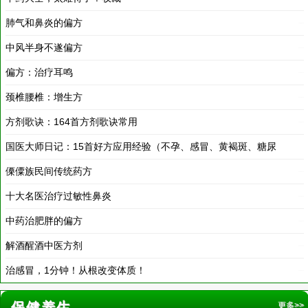
中风半身不遂偏方
2018-03-19
偏方：治疗耳鸣
2018-03-19
颈椎腰椎：增生方
2018-03-19
方剂歌诀：164首方剂歌诀常用
2018-03-19
国医大师日记：15首好方应用经验（不孕、感冒、黄褐斑、糖尿
病……）
傈僳族民间传统药方
2018-03-19
十大名医治疗过敏性鼻炎
2018-03-19
2018-03-19
中药治肥胖的偏方
2018-03-19
解酒醒酒中医方剂
2018-03-19
治感冒，1分钟！从根改变体质！
2018-03-19
保健养生
更多>>
男性更应该重视“子午觉”
2019-12-30