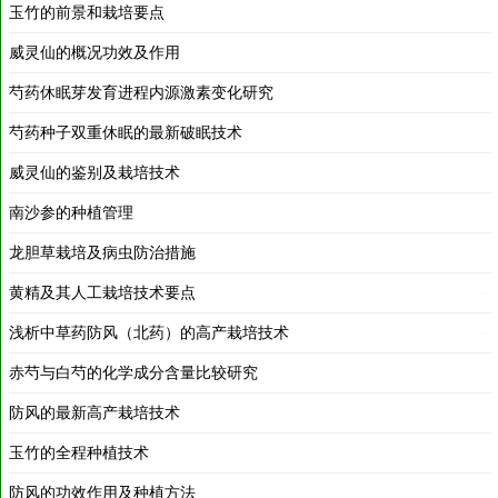
威灵仙的概况功效及作用
2016-11-18
芍药休眠芽发育进程内源激素变化研究
2016-11-18
芍药种子双重休眠的最新破眠技术
2016-11-18
威灵仙的鉴别及栽培技术
2016-11-18
南沙参的种植管理
2016-11-18
龙胆草栽培及病虫防治措施
2020-01-01
黄精及其人工栽培技术要点
2020-01-01
浅析中草药防风（北药）的高产栽培技术
2019-12-31
赤芍与白芍的化学成分含量比较研究
2016-11-18
防风的最新高产栽培技术
2016-11-18
玉竹的全程种植技术
2016-11-18
防风的功效作用及种植方法
2016-11-18
芍药播种方法
2016-11-18