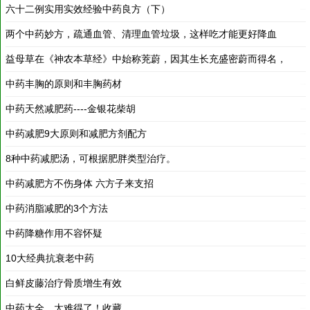
两个中药妙方，疏通血管、清理血管垃圾，这样吃才能更好降血
压!
益母草在《神农本草经》中始称茺蔚，因其生长充盛密蔚而得名，
后因其功有益于妇人，乃有益母草、坤草之名。 益母草味辛苦、
中药丰胸的原则和丰胸药材
2019-12-30
2019-12-30
性寒，入心、肝、肾经，具有活血通
中药天然减肥药----金银花柴胡
2019-12-30
中药减肥9大原则和减肥方剂配方
2019-12-30
2019-12-30
8种中药减肥汤，可根据肥胖类型治疗。
2019-12-30
中药减肥方不伤身体 六方子来支招
2019-12-30
中药消脂减肥的3个方法
2019-12-30
中药降糖作用不容怀疑
2019-12-21
10大经典抗衰老中药
2019-12-21
白鲜皮藤治疗骨质增生有效
2019-03-13
中药大全，太难得了！收藏
2018-03-19
肺气和鼻炎的偏方
2018-03-19