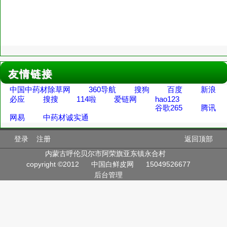
友情链接
中国中药材除草网
360导航
搜狗
百度
新浪
必应
搜搜
114啦
爱链网
hao123
谷歌265
腾讯
网易
中药材诚实通
登录
注册
返回顶部
内蒙古呼伦贝尔市阿荣旗亚东镇永合村
copyright ©2012
中国白鲜皮网
15049526677
后台管理