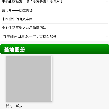
中医眼中的有效丰胸
2018-03-19
春补生活原则之动忌防捂四法
2018-03-19
"春疾难医",常吃这一宝，百病自然好！
2018-03-19
基地图册
我的白鲜皮