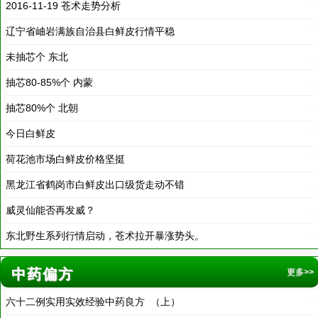
未抽芯个 东北
2016-11-18
抽芯80-85%个 内蒙
2016-11-18
抽芯80%个 北朝
2016-11-18
今日白鲜皮
2016-11-18
荷花池市场白鲜皮价格坚挺
2016-11-18
黑龙江省鹤岗市白鲜皮出口级货走动不错
2016-11-18
威灵仙能否再发威？
2016-11-18
东北野生系列行情启动，苍术拉开暴涨势头。
2016-11-18
中药偏方
更多>>
六十二例实用实效经验中药良方 （上）
2019-12-30
六十二例实用实效经验中药良方（下）
2019-12-30