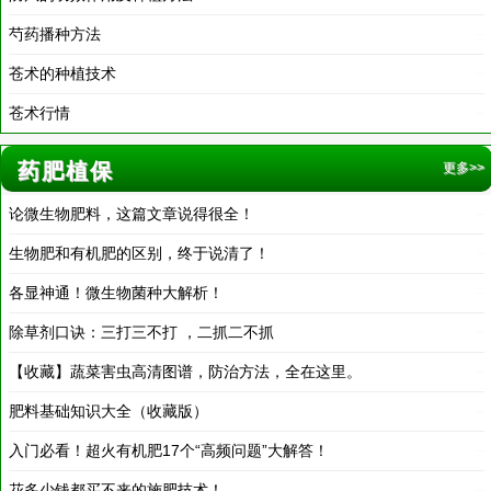
苍术的种植技术
2016-11-18
苍术行情
2016-11-18
药肥植保
更多>>
论微生物肥料，这篇文章说得很全！
2019-12-30
生物肥和有机肥的区别，终于说清了！
2019-12-30
各显神通！微生物菌种大解析！
2019-12-30
除草剂口诀：三打三不打 ，二抓二不抓
2019-12-30
【收藏】蔬菜害虫高清图谱，防治方法，全在这里。
2019-12-30
肥料基础知识大全（收藏版）
2019-12-30
入门必看！超火有机肥17个“高频问题”大解答！
2019-12-30
花多少钱都买不来的施肥技术！
2019-12-30
微生物肥料扮演5个角色！即是清洁师又是营养师
2019-12-30