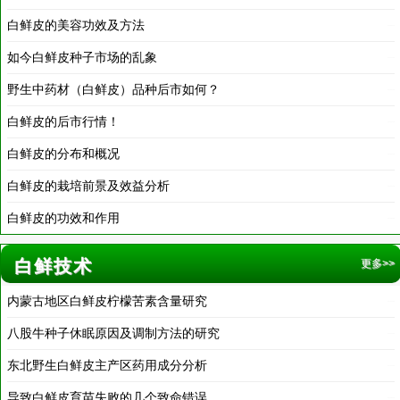
如今白鲜皮种子市场的乱象
2016-12-20
野生中药材（白鲜皮）品种后市如何？
2016-11-18
白鲜皮的后市行情！
2016-11-18
白鲜皮的分布和概况
2016-11-18
白鲜皮的栽培前景及效益分析
2016-11-18
白鲜皮的功效和作用
2016-05-30
白鲜技术
更多>>
内蒙古地区白鲜皮柠檬苦素含量研究
2019-12-30
八股牛种子休眠原因及调制方法的研究
2019-12-30
东北野生白鲜皮主产区药用成分分析
2019-12-30
导致白鲜皮育苗失败的几个致命错误
2019-02-19
白鲜皮治斑秃的有效方法
2018-03-20