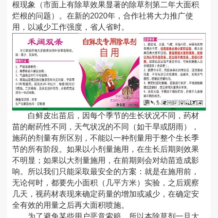
根现象（市面上有除草效果显著的除草剂第二年大面积
烂根的问题）。在新的
2020
年，合作社将大力推广使
用，以减少工作强度，省人省时。
白鲜皮出苗后，因每个季节的生长状况不同，药材
苗的耐药性不同，天气状况的不同（如干旱或阴雨），
施药的剂量有所区别，不能以一种剂量用于整个生长季
节的所有阶段。如果以小剂量施用，在生长后期则效果
不明显；如果以大剂量施用，在前期则会对幼苗造成影
响。所以我们只能采取最安全的方案：就是在施用前，
无论何时，都要先小面积（几平方米）实验，之后观察
几天，视药材表现来确定药量的增加或减少，在确定安
全有效的用量之后再大面积喷施。
为了避免某些用户恶意索赔，所以本除草剂一旦大