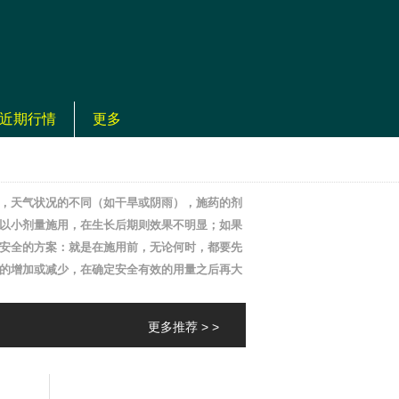
近期行情
更多
，天气状况的不同（如干旱或阴雨），施药的剂
以小剂量施用，在生长后期则效果不明显；如果
安全的方案：就是在施用前，无论何时，都要先
的增加或减少，在确定安全有效的用量之后再大
更多推荐 > >