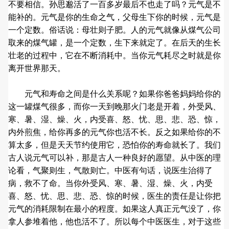
不要相信。孙思邈活了一百多岁最后不也走了吗？元气是不
能补的。元气是你的生命之气，父母生下你的时候，元气是
一个定数。俗话说：母壮则子肥。人的元气就像从煤气公司
取来的煤气罐，是一个定数，生下来就定了。在后天的生长
壮老的过程中，它在不断消耗中。当你元气耗尽之时就是你
离开世界那天。
元气和寿命之间是什么关系呢？如果你爸爸妈妈给你的
这一罐煤气很多，而你一天到晚那火门老是开着，外受风、
寒、暑、湿、燥、火，内受喜、怒、忧、思、悲、恐、惊，
内外煎焦，给你再多的元气你也活不长。反之如果给你的不
算太多，但是天天节约使用它，恐怕你的寿命就长了。我们
古人说元气可以补，那是古人一种良好的愿望。从中医的理
论看，气聚则生，气散则亡。中医有句话，说医生治得了
病，救不了命。当你外受风、寒、暑、湿、燥、火，内受
喜、怒、忧、思、悲、恐、惊的时候，医生的责任是让你把
元气的消耗限制在最小的程度。如果这人真正元气没了，你
拿人参堆着他，他也活不了。所以每个中医医生，对于这些