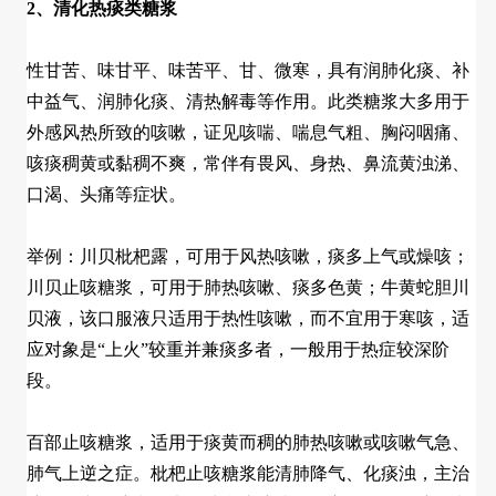
2、清化热痰类糖浆
性甘苦、味甘平、味苦平、甘、微寒，具有润肺化痰、补
中益气、润肺化痰、清热解毒等作用。此类糖浆大多用于
外感风热所致的咳嗽，证见咳喘、喘息气粗、胸闷咽痛、
咳痰稠黄或黏稠不爽，常伴有畏风、身热、鼻流黄浊涕、
口渴、头痛等症状。
举例：川贝枇杷露，可用于风热咳嗽，痰多上气或燥咳；
川贝止咳糖浆，可用于肺热咳嗽、痰多色黄；牛黄蛇胆川
贝液，该口服液只适用于热性咳嗽，而不宜用于寒咳，适
应对象是“上火”较重并兼痰多者，一般用于热症较深阶
段。
百部止咳糖浆，适用于痰黄而稠的肺热咳嗽或咳嗽气急、
肺气上逆之症。枇杷止咳糖浆能清肺降气、化痰浊，主治