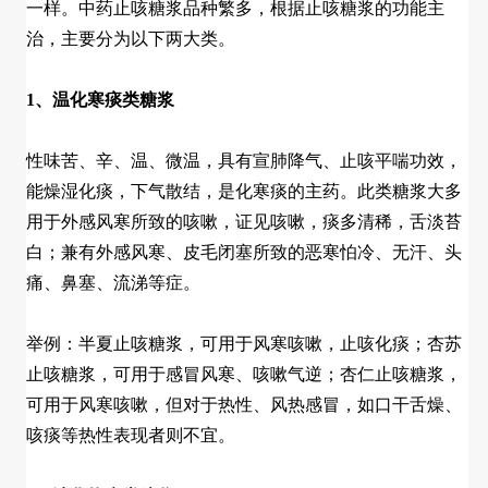
一样。中药止咳糖浆品种繁多，根据止咳糖浆的功能主
治，主要分为以下两大类。
1、温化寒痰类糖浆
性味苦、辛、温、微温，具有宣肺降气、止咳平喘功效，
能燥湿化痰，下气散结，是化寒痰的主药。此类糖浆大多
用于外感风寒所致的咳嗽，证见咳嗽，痰多清稀，舌淡苔
白；兼有外感风寒、皮毛闭塞所致的恶寒怕冷、无汗、头
痛、鼻塞、流涕等症。
举例：半夏止咳糖浆，可用于风寒咳嗽，止咳化痰；杏苏
止咳糖浆，可用于感冒风寒、咳嗽气逆；杏仁止咳糖浆，
可用于风寒咳嗽，但对于热性、风热感冒，如口干舌燥、
咳痰等热性表现者则不宜。