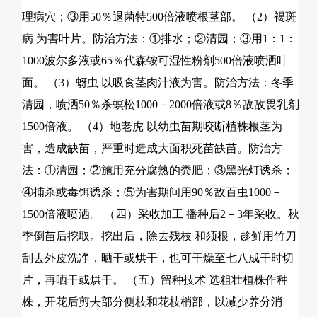
理病穴；③用50％退菌特500倍液喷根茎部。 （2）褐斑
病 为害叶片。防治方法：①排水；②清园；③用1：1：
1000波尔多液或65％代森铵可湿性粉剂500倍液喷洒叶
面。 （3）蚜虫 以吸食茎肉汁液为害。防治方法：冬季
清园，喷洒50％杀螟松1000－2000倍液或8％敌敌畏乳剂
1500倍液。 （4）地老虎 以幼虫苗期咬断植株根茎为
害，造成缺苗，严重时造成大面积死苗缺苗。防治方
法：①清园；②施用充分腐熟的粪肥；③黑光灯诱杀；
④捕杀或毒饵诱杀；⑤为害期间用90％敌百虫1000－
1500倍液喷洒。 （四）采收加工 播种后2－3年采收。秋
季倒苗后挖取。挖出后，除去残枝 和须根，趁鲜用竹刀
刮去外皮洗净，晒干或烘干，也可干燥至七八成干时切
片，再晒干或烘干。 （五）留种技术 选粗壮植株作种
株，开花后剪去部分侧枝和花枝梢部，以减少养分消