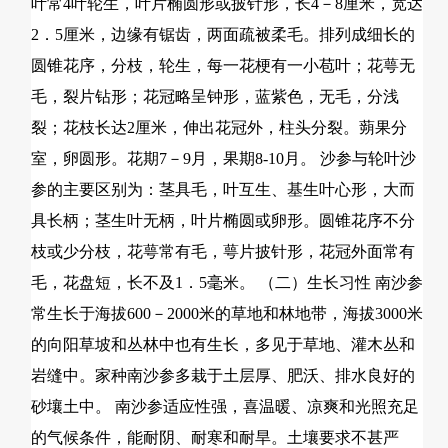
叶常4叶轮生，叶片椭圆形或披针形，长4－8厘米，宽达
2．5厘米，边缘有锯齿，两面疏被柔毛。排列成细长的
圆锥花序，分枝，轮生，每一花梗有一小苞叶；花萼无
毛，裂片钻形；花冠略呈钟形，蓝紫色，无毛，分浅
裂；花枝长达2厘米，伸出花冠外，柱头分裂。蒴果分
室，卵圆形。花期7－9月，果期8-10月。 沙参与轮叶沙
参的主要区别为：茎具毛，叶互生、基生叶心形，大而
具长柄；茎生叶无柄，叶片椭圆或卵形。圆锥花序不分
枝或少分枝，花萼常有毛，萼片披针形，花冠外面常有
毛，花盘短，长不及1．5毫米。 （二）生长习性 南沙参
常生长于海拔600－2000米的草地和林地带，海拔3000米
的向阳草坡和丛林中也有生长，多见于草地、灌木丛和
岩缝中。家种南沙参多栽于土层厚、肥沃、排水良好的
砂壤土中。 南沙参适应性强，喜温暖、凉爽和光照充足
的气候条件，能耐阴、耐寒和耐旱。土壤要求不甚严