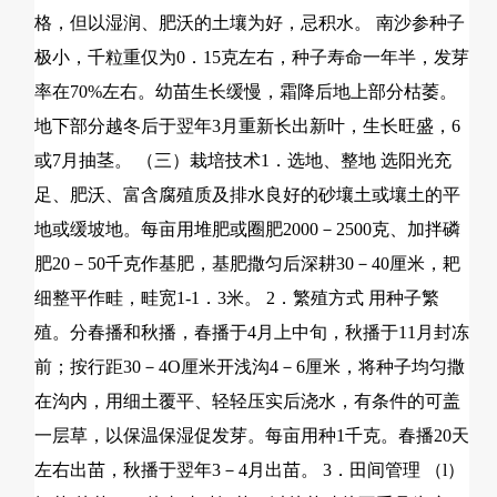
格，但以湿润、肥沃的土壤为好，忌积水。 南沙参种子
极小，千粒重仅为0．15克左右，种子寿命一年半，发芽
率在70%左右。幼苗生长缓慢，霜降后地上部分枯萎。
地下部分越冬后于翌年3月重新长出新叶，生长旺盛，6
或7月抽茎。 （三）栽培技术1．选地、整地 选阳光充
足、肥沃、富含腐殖质及排水良好的砂壤土或壤土的平
地或缓坡地。每亩用堆肥或圈肥2000－2500克、加拌磷
肥20－50千克作基肥，基肥撒匀后深耕30－40厘米，耙
细整平作畦，畦宽1-1．3米。 2．繁殖方式 用种子繁
殖。分春播和秋播，春播于4月上中旬，秋播于11月封冻
前；按行距30－4O厘米开浅沟4－6厘米，将种子均匀撒
在沟内，用细土覆平、轻轻压实后浇水，有条件的可盖
一层草，以保温保湿促发芽。每亩用种1千克。春播20天
左右出苗，秋播于翌年3－4月出苗。 3．田间管理 （l）