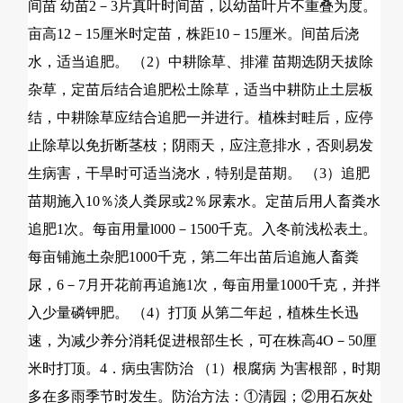
间苗 幼苗2－3片真叶时间苗，以幼苗叶片不重叠为度。
亩高12－15厘米时定苗，株距10－15厘米。间苗后浇
水，适当追肥。 （2）中耕除草、排灌 苗期选阴天拔除
杂草，定苗后结合追肥松土除草，适当中耕防止土层板
结，中耕除草应结合追肥一并进行。植株封畦后，应停
止除草以免折断茎枝；阴雨天，应注意排水，否则易发
生病害，干旱时可适当浇水，特别是苗期。 （3）追肥
苗期施入10％淡人粪尿或2％尿素水。定苗后用人畜粪水
追肥1次。每亩用量l000－1500千克。入冬前浅松表土。
每亩铺施土杂肥1000千克，第二年出苗后追施人畜粪
尿，6－7月开花前再追施1次，每亩用量1000千克，并拌
入少量磷钾肥。 （4）打顶 从第二年起，植株生长迅
速，为减少养分消耗促进根部生长，可在株高4O－50厘
米时打顶。4．病虫害防治 （1）根腐病 为害根部，时期
多在多雨季节时发生。防治方法：①清园；②用石灰处