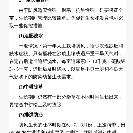
2、生长期管理
由于防风适应性强，耐寒、抗旱性强，只要保证全
苗，生长期间管理比较简单。为促进生长和发育也可采
取一些促控措施。
(1)追肥浇水
一般情况下第一年人工栽培防风，很少表现缺肥和
缺水症状。只有播种在沙质土壤或遇严重干旱天气时，
在定苗后适当追肥浇水。每亩追尿素8～10千克，硫酸钾
3～5千克，追肥后及时浇水，以满足不良土壤和不良天
气影响下的防风幼苗生长需求。
(2)中耕除草
生长期间仍然有一部分杂草在不同时间生长出来，
要结合中耕松土及时拔除。
(3)排洪防涝
防风生长的旺盛时期在6、7、8月份，正逢雨季，田
(畦)间发生洪涝和积水要及时排除，并随后进行中耕，