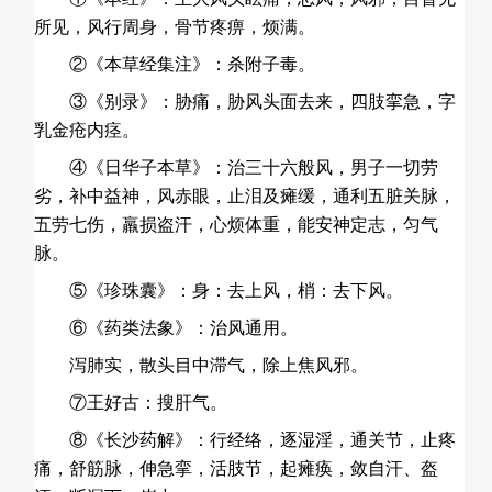
所见，风行周身，骨节疼痹，烦满。
②《本草经集注》：杀附子毒。
③《别录》：胁痛，胁风头面去来，四肢挛急，字
乳金疮内痉。
④《日华子本草》：治三十六般风，男子一切劳
劣，补中益神，风赤眼，止泪及瘫缓，通利五脏关脉，
五劳七伤，羸损盗汗，心烦体重，能安神定志，匀气
脉。
⑤《珍珠囊》：身：去上风，梢：去下风。
⑥《药类法象》：治风通用。
泻肺实，散头目中滞气，除上焦风邪。
⑦王好古：搜肝气。
⑧《长沙药解》：行经络，逐湿淫，通关节，止疼
痛，舒筋脉，伸急挛，活肢节，起瘫痪，敛自汗、盔