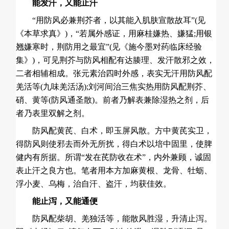
能发汗，又能止汗
“用防风必兼荆芥者，以其能入肌肤宣散故耳”(见
《本草求真》)，“若属外感证，用麻桂嫌热、嫌猛;用银
翘嫌寒时，荆防用之最宜”(见《施今墨对药临床经验
集》)，可见荆芥与防风相配有达腠理、发汗散邪之效，
二者相辅相成。张元素治四时外感，表实无汗用防风配
羌活等(九味羌活汤);刘河间治三焦实热用防风配荆芥、
硝、黄等(防风通圣散)。前者乃解表兼除湿热之剂，后
者乃表里双解之剂。
防风配黄芪、
白术
，即玉屏风散。方中黄芪实卫，
得防风则使邪去而外无所扰，得白术以培中固里，使脾
健内有所据。所谓“发在芪防收在术”，内外兼顾，诚固
表止汗之良方也。笔者用本方加麻黄根、龙骨、牡蛎、
浮小麦、
乌梅
，治自汗、盗汗，均获佳效。
能止泻，又能通便
防风配柴胡、羌独活等，能散风胜湿，升清止泻。