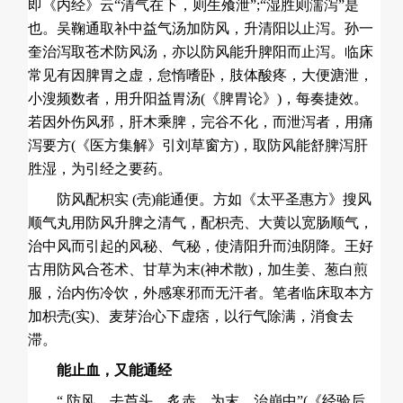
即《内经》云“清气在下，则生飧泄”;“湿胜则濡泻”是
也。吴鞠通取补中益气汤加防风，升清阳以止泻。孙一
奎治泻取苍术防风汤，亦以防风能升脾阳而止泻。临床
常见有因脾胃之虚，怠惰嗜卧，肢体酸疼，大便溏泄，
小溲频数者，用升阳益胃汤(《脾胃论》)，每奏捷效。
若因外伤风邪，肝木乘脾，完谷不化，而泄泻者，用痛
泻要方(《医方集解》引刘草窗方)，取防风能舒脾泻肝
胜湿，为引经之要药。
防风配枳实 (壳)能通便。方如《太平圣惠方》搜风
顺气丸用防风升脾之清气，配枳壳、大黄以宽肠顺气，
治中风而引起的风秘、气秘，使清阳升而浊阴降。王好
古用防风合苍术、甘草为末(神术散)，加
生姜
、葱白煎
服，治内伤冷饮，外感寒邪而无汗者。笔者临床取本方
加枳壳(实)、麦芽治心下虚痞，以行气除满，消食去
滞。
能止血，又能通经
“ 防风，去芦头，炙赤、为末，治崩中”(《经验后