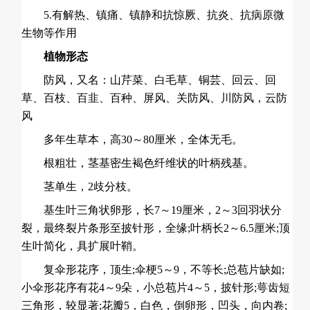
5.有解热、镇痛、镇静和抗惊厥、抗炎、抗病原微
生物等作用
植物形态
防风，又名：山
芹菜
、白毛草、铜芸、回云、回
草、百枝、百韭、百种、屏风、关防风、川防风，云防
风
多年生草本，高30～80厘米，全体无毛。
根粗壮，茎基密生褐色纤维状的叶柄残基。
茎单生，2歧分枝。
基生叶三角状卵形，长7～19厘米，2～3回羽状分
裂，最终裂片条形至披针形，全缘;叶柄长2～6.5厘米;顶
生叶简化，具扩展叶鞘。
复伞形花序，顶生;伞梗5～9，不等长;总苞片缺如;
小伞形花序有花4～9朵，小总苞片4～5，披针形;萼齿短
三角形，较显著;花瓣5，白色，倒卵形，凹头，向内卷;