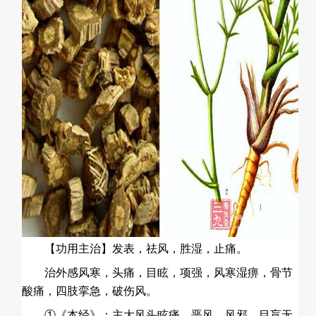
【功用主治】发表，祛风，胜湿，止痛。
治外感风寒，头痛，目眩，项强，风寒湿痹，骨节
酸痛，四肢挛急，破伤风。
①《本经》：主大风头眩痛，恶风，风邪，目盲无