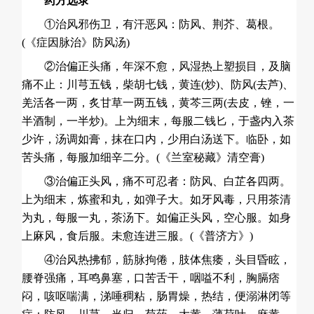
药方选录
①治风邪伤卫，有汗恶风：防风、荆芥、葛根。
(《症因脉治》防风汤)
②治偏正头痛，年深不愈，
风湿热
上塑损目，及脑
痛不止：川芎五钱，柴胡七钱，黄连(炒)、防风(去芦)、
羌活各一两，炙甘草一两五钱，黄芩三两(去皮，锉，一
半酒制，一半炒)。上为细末，每服二钱匕，于盏内入茶
少许，汤调如膏，抹在口内，少用白汤送下。临卧，如
苦头痛，每服加细辛二分。(《兰室秘藏》清空膏)
③治偏正头风，痛不可忍者：防风、白芷各四两。
上为细末，炼蜜和丸，如弹子大。如牙风毒，只用茶清
为丸，每服一丸，茶汤下。如偏正头风，空心服。如身
上麻风，食后服。未愈连进三服。(《普济方》)
④治风热拂郁，筋脉拘倦，肢体焦痿，头目昏眩，
腰脊强痛，
耳鸣
鼻塞，口苦舌干，咽嗌不利，胸膈痞
闷，咳呕喘满，涕唾稠粘，肠胃燥，热结，便溺淋闭等