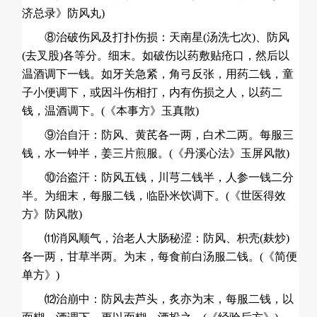
济总录》防风丸)
⑧治破伤风及打扑伤损：天南星(汤洗七次)、防风
(去叉股)各等分。细末。如破伤以药敷贴疮口，然后以
温酒调下一钱。如牙关急紧，角弓反张，用药二钱，童
子小便调下，或因斗伤相打，内有伤损之人，以药二
钱，温酒调下。(《本事方》玉真散)
⑨治自汗：防风、黄芪各一两，白术二两。每服三
钱，水一钟半，姜三片煎服。(《丹溪心法》玉屏风散)
⑩治盗汗：防风五钱，川芎二钱半，
人参
一钱二分
半。为细末，每服二钱，临卧米饮调下。(《世医得效
方》防风散)
⑾消风顺气，治老人大肠秘涩：防风、枳壳(麸炒)
各一两，甘草半两。为末，每食前白汤服二钱。(《简便
单方》)
⑿治崩中：防风去芦头，炙亦为末，每服二钱，以