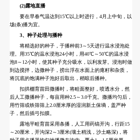
(2)露地直播
要在早春气温达到15℃以上时进行，4月上中旬，以
垅(条)播为宜。
3、种子处理与播种
将精选好的种子，于播种前3～5天进行温水浸泡处
理。用35℃的温水浸泡24小时，用40℃～50℃的温水浸
泡8～12小时，使其种子充分吸水，以利发芽。浸泡时做
到边搅拌，边撒种子，捞出浮在水面上的瘪籽和杂质，
将沉底的饱满种子泡好后取出，稍晾后播种。
扣拱棚育苗田撒播时，将畦面整好，喷透水分，然
后人工撒播种子，每亩用种2.5～3.0千克。撒播均匀后，
用竹筛或铁筛筛上2.0厘米厚的湿润新土保墒，盖严种
子，然后插弓扣膜。
露地平畦育苗采用条播，人工用药镐开沟，行距15
～20厘米，开沟深2～3厘米(壤土稍浅，沙土略深)，将