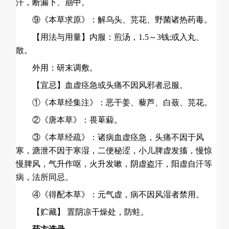
汗，断漏下、崩中。
⑨《本草求原》：解乌头、芫花、野菌诸热药毒。
【用法与用量】内服：煎汤，1.5～3钱;或入丸、
散。
外用：研末调敷。
【宜忌】血虚痉急或头痛不因风邪者忌服。
①《本草经集注》：恶干姜、藜芦、白蔹、芫花。
②《唐本草》：畏萆薢。
③《本草经疏》：诸病血虚痉急，头痛不因于风
寒，溏泄不因于寒湿，二便秘涩，小儿
脾虚
发搐，慢惊
慢脾风，气升作呕，火升发嗽，阴虚盗汗，阳虚自汗等
病，法所同忌。
④《得配本草》：元气虚，病不因风湿者禁用。
【贮藏】 置阴凉干燥处，防蛀。