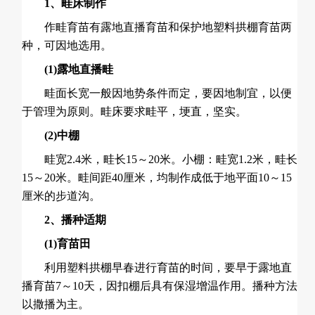
1、畦床制作
作畦育苗有露地直播育苗和保护地塑料拱棚育苗两
种，可因地选用。
(1)露地直播畦
畦面长宽一般因地势条件而定，要因地制宜，以便
于管理为原则。畦床要求畦平，埂直，坚实。
(2)中棚
畦宽2.4米，畦长15～20米。小棚：畦宽1.2米，畦长
15～20米。畦间距40厘米，均制作成低于地平面10～15
厘米的步道沟。
2、播种适期
(1)育苗田
利用塑料拱棚早春进行育苗的时间，要早于露地直
播育苗7～10天，因扣棚后具有保湿增温作用。播种方法
以撒播为主。