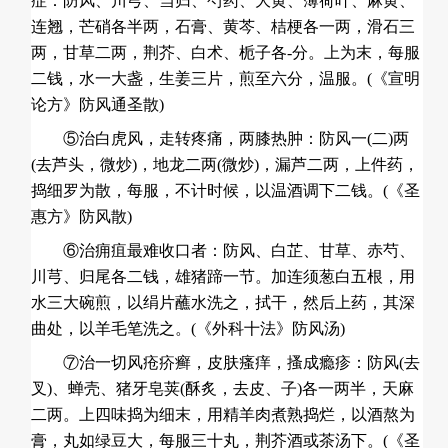
症：防风、川芎、当归、芍药、大黄、薄荷叶、麻黄、
连翘，芒硝各半两，石膏、黄芩、桔梗各一两，滑石三
两，甘草二两，荆芥、白术、栀子各-分。上为末，每服
二钱，水一大盏，生姜三片，煎至六分，温服。(《宣明
论方》防风通圣散)
⑤治白虎风，走转疼痛，两膝热肿：防风一(二)两
(去芦头，微炒)，地龙二两(微炒)，漏芦二两，上件药，
捣细罗为散，每服，不计时候，以温酒调下二钱。(《圣
惠方》防风散)
⑥治痈疽最难收口者：防风、白芷、甘草、赤芍、
川芎、归尾各二钱，雄猪蹄一节。加连须葱白五根，用
水三大碗煎，以绢片蘸水洗之，拭干，然后上药，其深
曲处，以羊毛笔洗之。(《外科十法》防风汤)
⑦治一切风疮疥癣，皮肤瘙痒，搔成瘾疹：防风(去
叉)、蝉壳、猪牙皂荚(酥炙，去皮、子)各一两半，天麻
二两。上四味捣为细末，用精羊肉煮熟捣烂，以酒熬为
膏，丸如绿豆大，每服三十丸，荆芥酒或茶汤下。(《圣