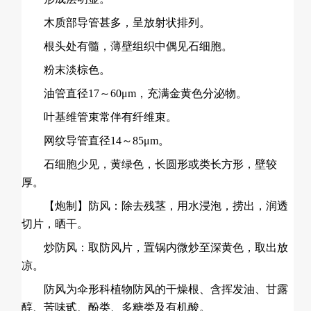
木质部导管甚多，呈放射状排列。
根头处有髓，薄壁组织中偶见石细胞。
粉末淡棕色。
油管直径17～60μm，充满金黄色分泌物。
叶基维管束常伴有纤维束。
网纹导管直径14～85μm。
石细胞少见，黄绿色，长圆形或类长方形，壁较
厚。
【炮制】防风：除去残茎，用水浸泡，捞出，润透
切片，晒干。
炒防风：取防风片，置锅内微炒至深黄色，取出放
凉。
防风为伞形科植物防风的干燥根、含挥发油、甘露
醇、苦味甙、酚类、多糖类及有机酸。