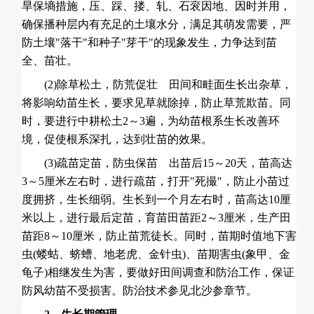
旱保墒措施，压、踩、搂、轧、石衮因地、因时并用，
确保播种层内有充足的土壤水分，满足其萌发需要，严
防土壤"落干"和种子"芽干"的现象发生，力争达到苗
全、苗壮。
(2)除草松土，防荒促壮 田间和畦面生长出杂草，
将影响幼苗生长，要求见草就除掉，防止草荒欺苗。同
时，要进行中耕松土2～3遍，为幼苗根系生长改善环
境，促使根系深扎，达到壮苗的效果。
(3)疏苗定苗，防虫保苗 出苗后15～20天，苗高达
3～5厘米左右时，进行疏苗，打开"死撮"，防止小苗过
度拥挤，生长细弱。生长到一个月左右时，苗高达10厘
米以上，进行最后定苗，育苗田苗距2～3厘米，生产田
苗距8～10厘米，防止苗荒徒长。同时，苗期时值地下害
虫(蝼蛄、蛴螬、地老虎、金针虫)、苗期害虫(象甲、金
龟子)相继发生为害，要做好田间调查和防治工作，保证
防风幼苗不受损害。防治技术参见北沙参章节。