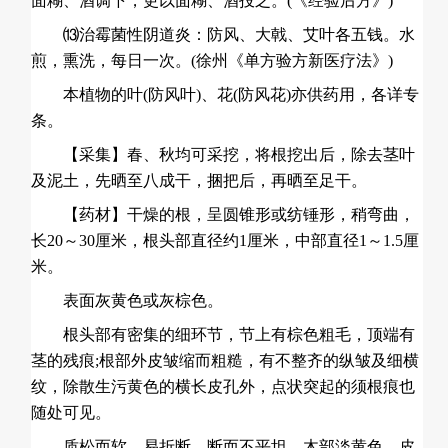
面糊、酒调下，更以面糊、酒投之。(《经验后方》)
⒀治霉菌性
阴道炎
：防风、大戟、艾叶各五钱。水
煎，熏洗，每日一次。(徐州《单方验方新医疗法》)
本植物的叶(防风叶)、花(防风花)亦供药用，各详专
条。
【采集】春、秋均可采挖，将根挖出后，除去茎叶
及泥土，先晒至八成干，捆把后，再晒至足干。
【药材】干燥的根，呈圆锥形或纺锤形，稍弯曲，
长20～30厘米，根头部直径约1厘米，中部直径1～1.5厘
米。
表面灰黄色或灰棕色。
根头部有密集的细环节，节上有棕色粗毛，顶端有
茎的残痕;根部外皮皱缩而粗糙，有不整齐的纵皱及细横
纹，除散生污黄色的横长皮孔外，点状突起的须根痕也
随处可见。
质松而软，易折断，断而不平坦，木部淡黄色，皮