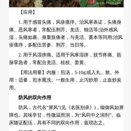
【应用】
1. 用于感冒头痛，风疹瘙痒。治风寒表证，头痛身
痛、恶风寒者，常配伍荆芥、羌活、独活等;治外感风
湿，头痛如裹、身重肢痛者，与羌活、藁本等同用;治风
疹瘙痒，多配伍苦参、荆芥、
当归
等。
2. 用于风湿痹痛。适用于风寒湿痹，肢节疼痛、筋
脉挛急者，常配合羌活、桂枝、姜黄。
【用法用量】内服：煎汤，5-10g;或入丸、散。外
用：适量，煎水熏洗。一般生用，止泻炒用，止血炒炭
用。
防风的双向作用
防风，古代名“屏风”(见《名医别录》)，喻御风如屏
障也。其味辛甘，性微温而润，为“风药中之润剂”。临
床随证配伍，具有不同的双向作用，兹琐志之。