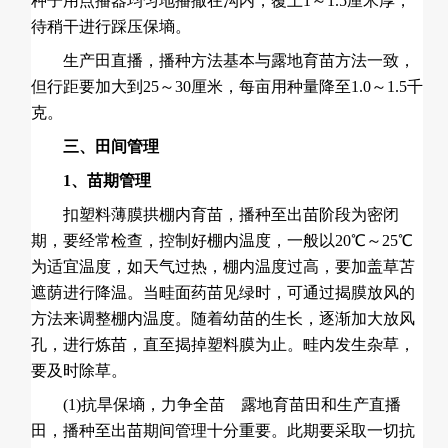
种子用点播器均匀地播撒在沟内，覆土1～1.5厘米厚，
待稍干进行踩压保墒。
生产田直播，播种方法基本与露地育苗方法一致，
但行距要加大到25～30厘米，每亩用种量降至1.0～1.5千
克。
三、田间管理
1、苗期管理
扣塑料薄膜拱棚内育苗，播种至出苗阶段为密闭
期，要经常检查，控制好棚内温度，一般以20℃～25℃
为适宜温度，如天气过热，棚内温度过高，要加盖草苫
遮荫进行降温。当畦面药苗见绿时，可通过揭膜放风的
方法来调整棚内温度。随着幼苗的生长，逐渐加大放风
孔，进行炼苗，直至揭掉塑料膜为止。畦内发生杂草，
要及时除草。
(1)抗旱保墒，力争全苗 露地育苗田和生产直播
田，播种至出苗期间管理十分重要。此期要采取一切抗