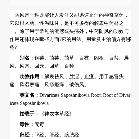
防风是一种既能让人发汗又能迅速止汗的神奇草药，
它以根入药、性温味甘，是不可多得的解表中药材之
一。除了用于常见的
流感
或
头痛
外，中药防风的功效与
作用还体现在哪些方面?它的用法、用量及主治偏方有哪
些?
别名：
铜芸、茴芸、茴草、百枝、闾根、百蜚、屏
风、风肉、回云、回草、百种
功效作用：
解表祛风，胜湿，止痉。用于感冒头
痛，风湿痹痛，风疹瘙痒，破伤风。
英文名：
Divaricate Saposhnikovia Root, Root of Divar
icate Saposhnikovia
始载于：
《神农本草经》
毒性：
无毒
归经：
脾经、肝经、膀胱经