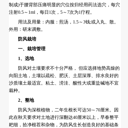
制成)于腰背部压痛明显的穴位按归经用药法选穴，每穴
注射0.5～1ml，每日1次，5～7次为1疗程。
用法及用量：内服：煎汤，1.5～3钱;或入丸、散。
外用：研末调敷。
防风栽培
一、栽培管理
1、选地
防风对土壤要求不十分严格， 但应选择地势高燥的
向阳土地，土壤以疏松、肥沃、土层深厚、排水良好的
沙质壤土最适宜。粘土、涝洼、酸性大或重盐碱地不宜
栽种。
2、整地
防风为深根植物，二年生根长可达50～70厘米。因
此在秋天要求对土地进行深翻达40厘米以上，早春整平
耙细，拾净根茬和杂物，为防风生长创造良好的基础条