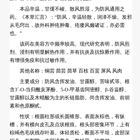
本品辛温，甘缓不峻、散风胜湿，为防风通用之
药。《本草汇言》：“防风，辛温轻散，润泽不燥。发邪
从毛窍出，故外科肿疮肿毒、疮瘘风癞诸证，亦必需
也。”
该药在美容方中频率较高。现代研究表明，防风煎
剂、浸剂有明显解热作用，并有抗炎及抗惊厥作用。还
有增强免疫和抗
过敏
作用。
其他名称：铜芸 茴芸 茴草 百枝 百蜚 屏风 风肉
主要成分：防风含挥发油、甘露醇、苦味甙等。根
含3ˊ-O-当归酰亥茅酚、5-O-甲基齿阿密醇、β-谷甾醇、
甘露醇以及木蜡酸为主的长链脂肪。尚含挥发油、前胡
素和色原酮甙。
性状：根圆柱形或长圆锥形。表面灰棕色，有纵
槽，并有横向皮孔及点状根痕。根头部密集环节，上有
棕竭色毛状残存叶基。体轻质松，断面不平坦，皮部深