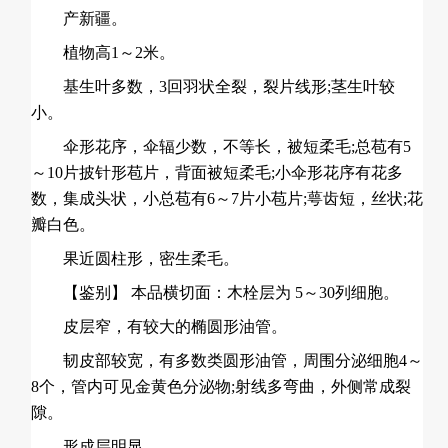
产新疆。
植物高1～2米。
基生叶多数，3回羽状全裂，裂片线形;茎生叶较
小。
伞形花序，伞辐少数，不等长，被短柔毛;总苞有5
～10片披针形苞片，背面被短柔毛;小伞形花序有花多
数，集成头状，小总苞有6～7片小苞片;萼齿短，丝状;花
瓣白色。
果近圆柱形，密生柔毛。
【鉴别】 本品横切面：木栓层为 5～30列细胞。
皮层窄，有较大的椭圆形油管。
韧皮部较宽，有多数类圆形油管，周围分泌细胞4～
8个，管内可见金黄色分泌物;射线多弯曲，外侧常成裂
隙。
形成层明显。