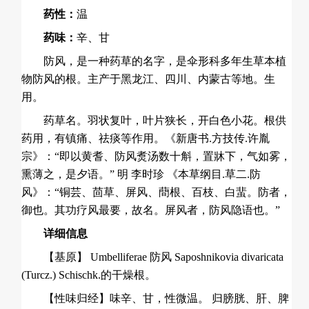
药性：
温
药味：
辛、甘
防风，是一种药草的名字，是伞形科多年生草本植
物防风的根。主产于黑龙江、四川、内蒙古等地。生
用。
药草名。羽状复叶，叶片狭长，开白色小花。根供
药用，有镇痛、祛痰等作用。《新唐书.方技传.许胤
宗》：“即以黄耆、防风煑汤数十斛，置牀下，气如雾，
熏薄之，是夕语。” 明 李时珍 《本草纲目.草二.防
风》：“铜芸、茴草、屏风、蕳根、百枝、白蜚。防者，
御也。其功疗风最要，故名。屏风者，防风隐语也。”
详细信息
【基原】 Umbelliferae 防风 Saposhnikovia divaricata
(Turcz.) Schischk.的干燥根。
【性味归经】味辛、甘，性微温。 归膀胱、肝、脾