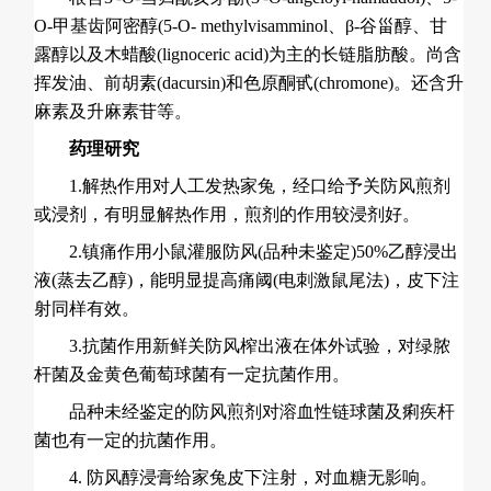
O-甲基齿阿密醇(5-O- methylvisamminol、β-谷甾醇、甘
露醇以及木蜡酸(lignoceric acid)为主的长链脂肪酸。尚含
挥发油、前胡素(dacursin)和色原酮甙(chromone)。还含升
麻素及升麻素苷等。
药理研究
1.解热作用对人工发热家兔，经口给予关防风煎剂
或浸剂，有明显解热作用，煎剂的作用较浸剂好。
2.镇痛作用小鼠灌服防风(品种未鉴定)50%乙醇浸出
液(蒸去乙醇)，能明显提高痛阈(电刺激鼠尾法)，皮下注
射同样有效。
3.抗菌作用新鲜关防风榨出液在体外试验，对绿脓
杆菌及金黄色
葡萄
球菌有一定抗菌作用。
品种未经鉴定的防风煎剂对溶血性链球菌及痢疾杆
菌也有一定的抗菌作用。
4. 防风醇浸膏给家兔皮下注射，对血糖无影响。