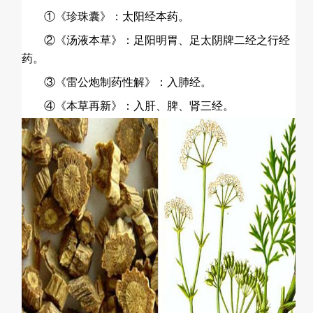
①《珍珠囊》：太阳经本药。
②《汤液本草》：足阳明胃、足太阴牌二经之行经
药。
③《雷公炮制药性解》：入肺经。
④《本草再新》：入肝、脾、肾三经。