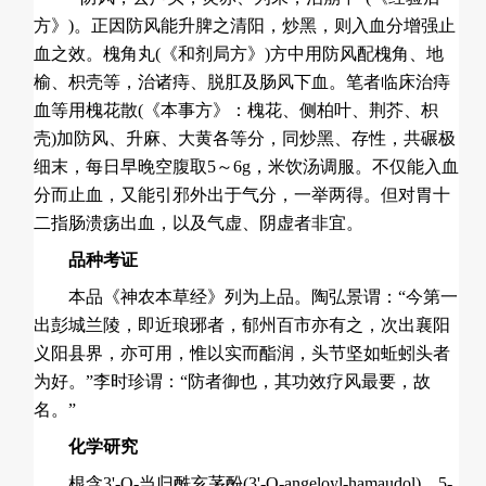
方》)。正因防风能升脾之清阳，炒黑，则入血分增强止
血之效。槐角丸(《和剂局方》)方中用防风配槐角、地
榆、枳壳等，治诸痔、脱肛及肠风下血。笔者临床治痔
血等用槐花散(《本事方》：槐花、侧柏叶、荆芥、枳
壳)加防风、升麻、大黄各等分，同炒黑、存性，共碾极
细末，每日早晚空腹取5～6g，米饮汤调服。不仅能入血
分而止血，又能引邪外出于气分，一举两得。但对胃十
二指肠溃疡出血，以及气虚、阴虚者非宜。
品种考证
本品《神农本草经》列为上品。陶弘景谓：“今第一
出彭城兰陵，即近琅琊者，郁州百市亦有之，次出襄阳
义阳县界，亦可用，惟以实而酯润，头节坚如蚯蚓头者
为好。”李时珍谓：“防者御也，其功效疗风最要，故
名。”
化学研究
根含3'-O-当归酰亥茅酚(3'-O-angeloyl-hamaudol)、5-