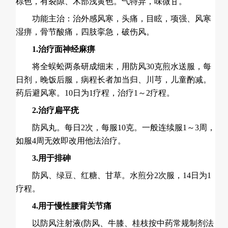
棕色，有裂隙、木部浅黄色。气特异，味微甘。
功能主治：治外感风寒，头痛，目眩，项强、风寒
湿痹，骨节酸痛，四肢挛急，破伤风。
1.治疗面神经麻痹
将全蜈蚣两条研成细末，用防风30克煎水送服，每
日剂，晚饭后服，病程长者加当归、川芎，儿童酌减。
药后避风寒。10日为1疗程，治疗1～2疗程。
2.治疗扁平疣
防风丸。每日2次，每服10克。一般连续服1～3周，
如服4周无效即改用他法治疗。
3.用于排砷
防风、绿豆、红糖、甘草。水煎分2次服，14日为1
疗程。
4.用于慢性腰背关节痛
以防风注射液(防风、牛膝、桂枝按中药常规制剂法