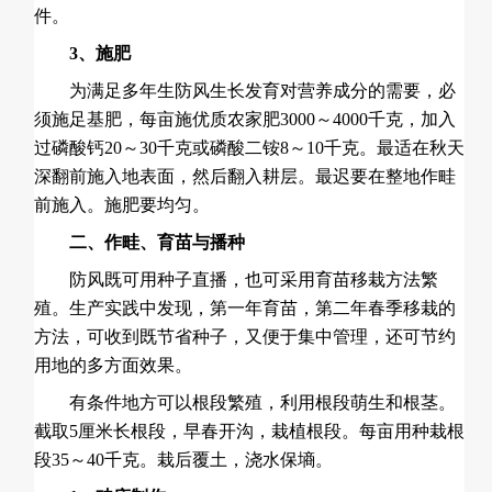
件。
3、施肥
为满足多年生防风生长发育对营养成分的需要，必
须施足基肥，每亩施优质农家肥3000～4000千克，加入
过磷酸钙20～30千克或磷酸二铵8～10千克。最适在秋天
深翻前施入地表面，然后翻入耕层。最迟要在整地作畦
前施入。施肥要均匀。
二、作畦、育苗与播种
防风既可用种子直播，也可采用育苗移栽方法繁
殖。生产实践中发现，第一年育苗，第二年春季移栽的
方法，可收到既节省种子，又便于集中管理，还可节约
用地的多方面效果。
有条件地方可以根段繁殖，利用根段萌生和根茎。
截取5厘米长根段，早春开沟，栽植根段。每亩用种栽根
段35～40千克。栽后覆土，浇水保墒。