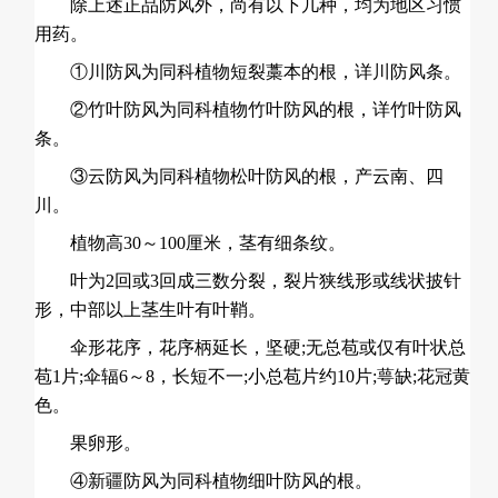
除上述正品防风外，尚有以下几种，均为地区习惯
用药。
①川防风为同科植物短裂藁本的根，详川防风条。
②竹叶防风为同科植物竹叶防风的根，详竹叶防风
条。
③云防风为同科植物松叶防风的根，产云南、四
川。
植物高30～100厘米，茎有细条纹。
叶为2回或3回成三数分裂，裂片狭线形或线状披针
形，中部以上茎生叶有叶鞘。
伞形花序，花序柄延长，坚硬;无总苞或仅有叶状总
苞1片;伞辐6～8，长短不一;小总苞片约10片;萼缺;花冠黄
色。
果卵形。
④新疆防风为同科植物细叶防风的根。