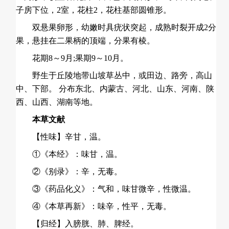
子房下位，2室，花柱2，花柱基部圆锥形。
双悬果卵形，幼嫩时具疣状突起，成熟时裂开成2分
果，悬挂在二果柄的顶端，分果有棱。
花期8～9月;果期9～10月。
野生于丘陵地带山坡草丛中，或田边、路旁，高山
中、下部。 分布东北、内蒙古、河北、山东、河南、陕
西、山西、湖南等地。
本草文献
【性味】辛甘，温。
①《本经》：味甘，温。
②《别录》：辛，无毒。
③《药品化义》：气和，味甘微辛，性微温。
④《本草再新》：味辛，性平，无毒。
【归经】入膀胱、肺、脾经。