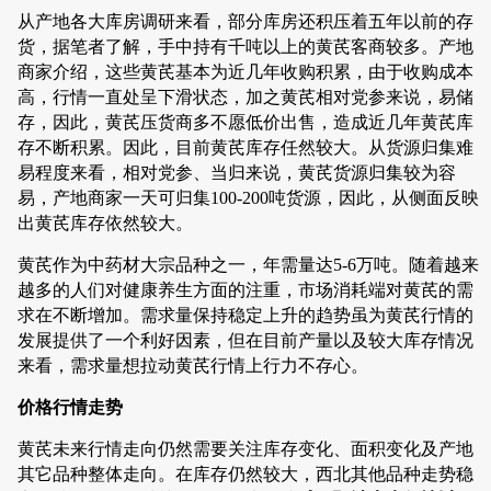
从产地各大库房调研来看，部分库房还积压着五年以前的存
货，据笔者了解，手中持有千吨以上的黄芪客商较多。产地
商家介绍，这些黄芪基本为近几年收购积累，由于收购成本
高，行情一直处呈下滑状态，加之黄芪相对党参来说，易储
存，因此，黄芪压货商多不愿低价出售，造成近几年黄芪库
存不断积累。因此，目前黄芪库存任然较大。从货源归集难
易程度来看，相对党参、当归来说，黄芪货源归集较为容
易，产地商家一天可归集100-200吨货源，因此，从侧面反映
出黄芪库存依然较大。
黄芪作为中药材大宗品种之一，年需量达5-6万吨。随着越来
越多的人们对健康养生方面的注重，市场消耗端对黄芪的需
求在不断增加。需求量保持稳定上升的趋势虽为黄芪行情的
发展提供了一个利好因素，但在目前产量以及较大库存情况
来看，需求量想拉动黄芪行情上行力不存心。
价格行情走势
黄芪未来行情走向仍然需要关注库存变化、面积变化及产地
其它品种整体走向。在库存仍然较大，西北其他品种走势稳