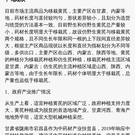
目前市场主流商品为移栽黄芪，主要产区在甘肃、内蒙等
地，药材长度与直径较均匀，形状差异较小，且划分为选货
与统货的方法基本一致。目前野生和仿野生黄芪总产量较
小，药材长度明显大于移栽芪，故设仿野生黄芪与移栽黄芪
两个规格，且不同生长年限和同一根的上下段间直径差异较
大，根据主产区商品现状以长度和直径为指标划分为不同等
级，多供出口，主要产区在山西、内蒙古、陕西等地。黄芪
的种植分为移栽芪种植和仿生芪种植，移栽芪种植主流区域
是甘肃、内蒙古；仿生芪的主流种植区域是山西、陕西、内
蒙古等地，由于生长年限长，药材个体明显大于移栽芪，总
产量也远低于移栽芪。
1、政府产业推广情况
从生产上看，适宜种植黄芪的区域广泛，政府种植支持力度
大，黄芪种植成为脱贫的首选地域产业。甘肃河西、青海产
地地势平坦，适宜大型机械种植采挖。
甘肃省陇南市宕昌县作为中药材产业扶贫县，2019年响应中