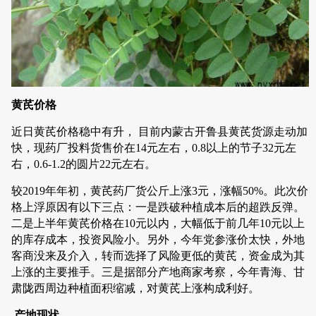
黄芪价格
近日黄芪价格稳中有升， 目前内蒙古开鲁县黄芪货源走动加
快，现药厂投料货售价在14元左右，0.8以上的节子32元左
右，0.6-1.2的圆片22元左右。
较2019年年初，黄芪药厂货公斤上涨3元，涨幅50%。此次价
格上浮原因有以下三点：一是跌破种植成本后的超跌反弹。
二是上半年黄芪价格在10元以内，大幅低于前几年10元以上
的库存成本，投资风险小。另外，今年
党参
涨价太快，外地
客商没来及介入，转而选择了风险更低的黄芪，资金成为其
上涨的主要推手。三是据部分产地商家考察，今年青海、甘
肃陇西周边种植面积缩减，对黄芪上涨构成利好。
产地现状