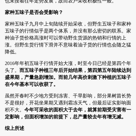
也未按着往年走势发展，故而农户采收积极性一般。
家种五味子是否会受影响？
家种五味子九月中上旬陆续开始采收，但野生五味子和家种
五味子的行情似乎是两个体系，并没有那么密切的联系。家
种油子货价格高涨时可以带动野生货源的热销和行情的上
涨。但野生货行情下滑并不意味着油子货的行情也会随之猛
降低。
2016年年初五味子行情开始大涨，时至今日已经是第四个年
头了。
而五味子种植三年后开始结果，第四第五年陆续达到
盛果期，产量急剧增加。而前几年高价刺激下种植的五味子
在今年基本可以收获了。
虽然开春时不少地方受到冻害、干旱影响，部分果树苗长势
不是很好，开花坐果期又遇到霜冻天气，但最后证实影响面
积不大。
今年可采收的面积大于去年，就算前期受灾害有一
定影响，但面积增加的前提下，总产量较去年有增无减。
综上所述