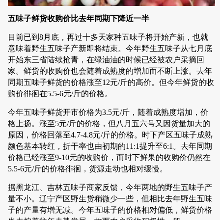
五味子鲜货收购价比去年同期下降近一半
目前已到8月底，再过十多天家种五味子将开始产新，也就
意味着野生五味子产新即将结束。今年野生五味子从七月底
开始东三省陆续抢青，在绿油油的时候已经被农户采摘回
家。鲜货的收购价也会随着成熟度的增加而不断上涨。去年
同期五味子鲜货的价格涨至12元/斤的高价。但今年鲜货的收
购价徘徊在5.5-6元/斤的价格。
今年五味子鲜货开市价格为3.5元/斤，随着成熟度增加，价
格上扬。涨至5元/斤的价格，但八月五六号又因货量加大的
原因，价格回落至4.7-4.8元/斤的价格。时下产区五味子成熟
颜色基本转红，折干率也由初期的11:1提升至6:1。去年同期
价格已经涨至9-10元的收购价，而时下鲜果的收购价仍然在
5.5-6元/斤的价格徘徊，货源走动也相对缓慢。
据黑龙江、吉林五味子商家反馈，今年两地的野生五味子产
量不小。辽宁产区野生货稍微少一些，但相比去年野生五味
子的产量有增无减。今年五味子的价格相对偏低，鲜货价格