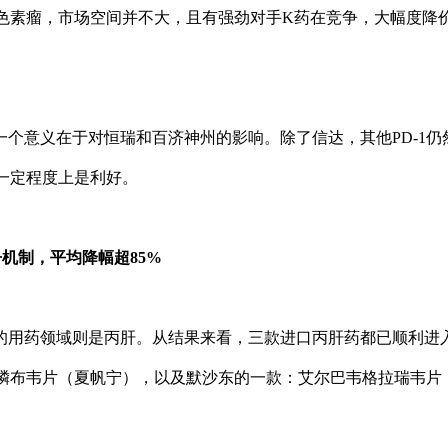
色素瘤，市场空间并不大，且有强劲对手K药在竞争，大幅度降
一个意义在于对恒瑞和百济神州的影响。除了信达，其他PD-1
一定程度上是利好。
争机制，平均降幅超85%
的用药领域则是丙肝。从结果来看，三款进口丙肝药都已顺利进
磷布韦片（夏帆宁），以及默沙东的一款：艾尔巴韦格拉瑞韦片