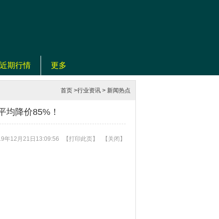
近期行情
更多
首页
>
行业资讯
>
新闻热点
平均降价85%！
9年12月21日13:09:56
【
打印此页
】
【
关闭
】