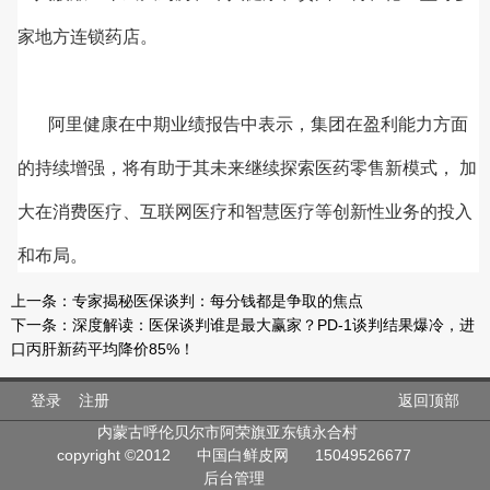
家地方连锁药店。
阿里健康在中期业绩报告中表示，集团在盈利能力方面
的持续增强，将有助于其未来继续探索医药零售新模式， 加
大在消费医疗、互联网医疗和智慧医疗等创新性业务的投入
和布局。
上一条：
专家揭秘医保谈判：每分钱都是争取的焦点
下一条：
深度解读：医保谈判谁是最大赢家？PD-1谈判结果爆冷，进
口丙肝新药平均降价85%！
登录
注册
返回顶部
内蒙古呼伦贝尔市阿荣旗亚东镇永合村
copyright ©2012
中国白鲜皮网
15049526677
后台管理