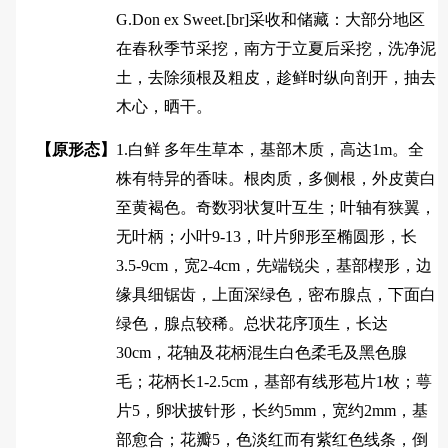
G.Don ex Sweet.[br]采收和储藏：大部分地区
在春秋季节采挖，南方于立夏后采挖，洗净泥
土，去除须根及粗皮，趁鲜时纵向剖开，抽去
木心，晒干。
【原形态】
1.白鲜 多年生草本，基部木质，高达1m。全
株有特异的香味。根肉质，多侧根，外皮黄白
至黄褐色。奇数羽状复叶互生；叶轴有狭翼，
无叶柄；小叶9-13，叶片卵形至椭圆形，长
3.5-9cm，宽2-4cm，先端锐尖，基部楔形，边
缘具细锯齿，上面深绿色，密布腺点，下面白
绿色，腺点较稀。总状花序顶生，长达
30cm，花轴及花柄混生白色柔毛及黑色腺
毛；花柄长1-2.5cm，基部有线形苞片1枚；萼
片5，卵状披针形，长约5mm，宽约2mm，基
部愈合；花瓣5，色淡红而有紫红色线条，倒