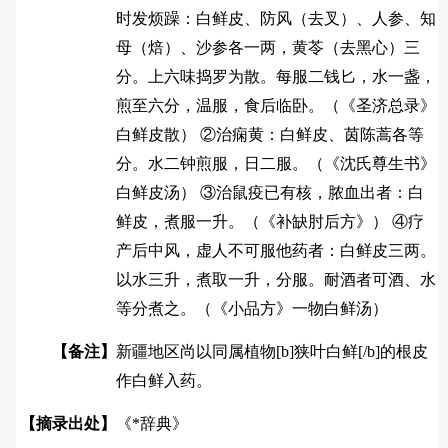
时发烦躁：白鲜皮、防风（去叉）、人参、知
母（焙）、沙参各一两，黄苓（去黑心）三
分。上六味捣罗为散。每服二钱匕，水一盏，
煎至六分，温服，食后临卧。（《圣济总录》
白鲜皮散） ②治痫黄：白鲜皮、茵陈蒿各等
分。水二钟煎服，日二服。（《沈氏尊生书》
白鲜皮汤） ③治鼠疫已有核，脓血出者：白
鲜皮，煮服一升。（《补缺肘后方》） ④疗
产后中风，虚人不可服他药者：白鲜皮三两。
以水三升，煮取一升，分服。耐酒者可酒、水
等分煮之。（《小品方》一物白鲜汤）
【备注】
新疆地区尚以同属植物[b]狭叶白鲜[/b]的根皮
作白鲜入药。
【摘录出处】
《*辞典》