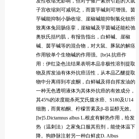
发性收缩无影响，但对于催产素所引起的大鼠
子宫收缩则可减弱之，而茵芋碱则可增强。茵
芋碱能抑制小肠收缩、崖椒碱能抑制氯化钡所
致离体兔回肠痉挛，崖椒碱及芋茵碱还能松弛
奥狄氏括约肌，有报告指出，白鲜碱、崖椒
碱、茵芋碱等的混合物，对大鼠、豚鼠的解痉
作用较单个生物碱的作用强。[br]4.抗癌作
用：伊红染色法结果表明本品非极性溶剂提取
物及挥发油有体外抗癌活性，从本品乙醚提取
物中分离得到岑皮酮，白鲜碱及得自挥发油的
一种无色透明液体为其体外抗癌的有效成分，
其45%的浓度能杀死艾氏腹水癌、S180及U14
细胞，而黄柏酮、柠檬苦素及β-谷甾醇无效。
[br]5.Dictamnus albus L.根皮有解热作用，给发
热（温刺法）之家兔口服其煎剂，能使体温下
降。狗静脉注射另一种白鲜皮D. Albus