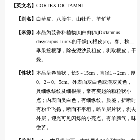
【英文名】
CORTEX DICTAMNI
【别名】
白藓皮、八股牛、山牡丹、羊鲜草
【来源】
本品为芸香科植物[b]白鲜[/b]Dictamnus
dasycarpus Turcz.的干燥[b]根皮[/b]。春、秋二
季采挖根部，除去泥沙及粗皮，剥取根皮，干
燥。
【性状】
本品呈卷筒状，长5～15cm，直径1～2cm，厚
0。2～0。5cm。外表面灰白色或淡灰黄色，
具细纵皱纹及细根痕，常有突起的颗粒状小
点；内表面类白色，有细纵纹。质脆，折断时
有粉尘飞扬，断面不平坦，略呈层片状，剥去
外层，迎光可见闪烁的小亮点。有羊膻气，味
微苦。