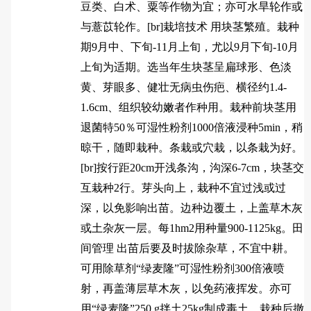
豆类、白术、粟等作物为宜；亦可水旱轮作或
与薏苡轮作。[br]栽培技术 用块茎繁殖。栽种
期9月中、下旬-11月上旬，尤以9月下旬-10月
上旬为适期。选当年生块茎呈扁球形、色淡
黄、芽眼多、健壮无病虫伤疤、横径约1.4-
1.6cm、组织较幼嫩者作种用。栽种前块茎用
退菌特50％可湿性粉剂1000倍液浸种5min，稍
晾干，随即栽种。条栽或穴栽，以条栽为好。
[br]按行距20cm开浅条沟，沟深6-7cm，块茎交
互栽种2行。芽头向上，栽种不宜过浅或过
深，以免影响出苗。边种边覆土，上盖草木灰
或土杂灰一层。每1hm2用种量900-1125kg。田
间管理 出苗后要及时拔除杂草，不宜中耕。
可用除草剂“绿麦隆”可湿性粉剂300倍液喷
射，再盖薄层草木灰，以免药液挥发。亦可
用“绿麦隆”250 g拌土25kg制成毒土，栽种后撤