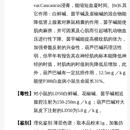
var.Caucasicus浸膏，能缩短血凝时间。[br]6.其
它作用：白鲜碱、茵芋碱及崖椒碱的混合物能
降低肾上腺素对豚鼠精囊的作用，茵芋碱能使
肌肉麻痹，并可因累及心肌而引起哺乳动物血
压进行性下降。茵芋碱能提高横纹肌的张力，
加强脊髓反射的兴奋性，葫芦巴碱药理活性
弱，但早年有报告其在神经肌肉标本能降低神
经的时值，对肌肉的时值则先降低后增加，此
外，葫芦巴碱有一定抗癌作用，12.5mｇ／kｇ
能使P388白血病小鼠生命延长31%。
【毒性】
对小鼠的LD50白鲜碱、花椒碱、茵芋碱相近
腹腔注射为150-250mｇ／kｇ；葫芦巴碱对大
鼠皮下注射的LD50为5.0ｇ／kｇ。
【鉴别】
理化鉴别 薄层色谱：取本品粉末1g，加氯仿