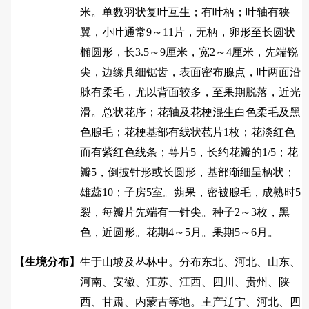
米。单数羽状复叶互生；有叶柄；叶轴有狭
翼，小叶通常9～11片，无柄，卵形至长圆状
椭圆形，长3.5～9厘米，宽2～4厘米，先端锐
尖，边缘具细锯齿，表面密布腺点，叶两面沿
脉有柔毛，尤以背面较多，至果期脱落，近光
滑。总状花序；花轴及花梗混生白色柔毛及黑
色腺毛；花梗基部有线状苞片1枚；花淡红色
而有紫红色线条；萼片5，长约花瓣的1/5；花
瓣5，倒披针形或长圆形，基部渐细呈柄状；
雄蕊10；子房5室。蒴果，密被腺毛，成熟时5
裂，每瓣片先端有一针尖。种子2～3枚，黑
色，近圆形。花期4～5月。果期5～6月。
【生境分布】
生于山坡及丛林中。分布东北、河北、山东、
河南、安徽、江苏、江西、四川、贵州、陕
西、甘肃、内蒙古等地。主产辽宁、河北、四