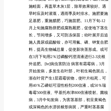
施畦面，再盖草木灰1层，除草效果较好。遇
旱时应及时灌溉，遇雨季及时排水。施肥要施
足基肥，重施腊肥，巧施苗肥。11月下旬-12
月上旬施腐熟饼肥或腐熟厩肥，促使地下茎生
长，节间增多，又可防冻保苗；幼叶展开后追
施人粪尿或硫酸铵，亦可用氟、磷、钾复合肥
料，提高生物碱总量，促使新块茎形成。或可
在3月下旬用2％过磷酸钙澄清液进行2-3次根
外追肥。[br]病虫害防治 病害有霜霉病，3月
开始发病，多发生在叶部，叶初生褐色斑点，
渐在叶背产生1层霜霉状物，使叶片枯死，可
用40％乙磷铝可湿性粉剂200信液，或50％瑞
毒霉500倍液、甲基托布津800倍液喷射。菌核
病，3月中旬发病，为害茎基部，初呈黄褐色
或深褐色的水渍状梭形病斑，严重时茎基腐