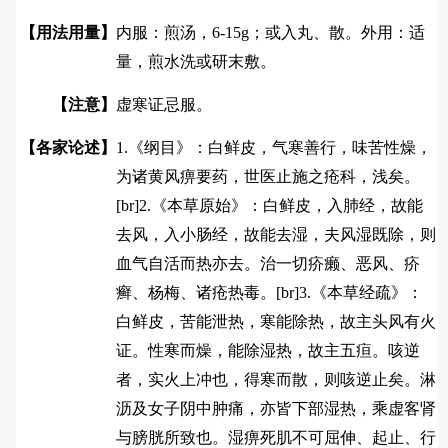
【用法用量】
内服：煎汤，6-15g；或入丸、散。外用：适
量，煎水洗或研末敷。
【注意】
虚寒证忌服。
【各家论述】
1.《纲目》：白鲜皮，气寒善行，味苦性燥，
为诸黄风痹要药，世医止施之疮科，浅矣。
[br]2.《本草原始》：白鲜皮，入肺经，故能
去风，入小肠经，故能去湿，夫风湿既除，则
血气自活而热亦去。治一切疥癞、恶风、疥
癣、杨梅、诸疮热毒。[br]3.《本草经疏》：
白鲜皮，苦能泄热，寒能除热，故主头风有火
证。性寒而燥，能除湿热，故主五疸。咳逆
者，实火上冲也，得寒而散，则咳逆止矣。淋
沥及女子阴中肿痛，亦皆下部湿热，乘虚客肾
与膀胱所致也。湿痹死肌不可屈伸、起止、行