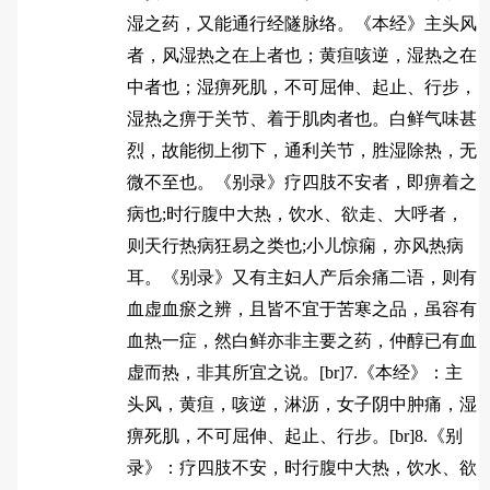
湿之药，又能通行经隧脉络。《本经》主头风
者，风湿热之在上者也；黄疸咳逆，湿热之在
中者也；湿痹死肌，不可屈伸、起止、行步，
湿热之痹于关节、着于肌肉者也。白鲜气味甚
烈，故能彻上彻下，通利关节，胜湿除热，无
微不至也。《别录》疗四肢不安者，即痹着之
病也;时行腹中大热，饮水、欲走、大呼者，
则天行热病狂易之类也;小儿惊痫，亦风热病
耳。《别录》又有主妇人产后余痛二语，则有
血虚血瘀之辨，且皆不宜于苦寒之品，虽容有
血热一症，然白鲜亦非主要之药，仲醇已有血
虚而热，非其所宜之说。[br]7.《本经》：主
头风，黄疸，咳逆，淋沥，女子阴中肿痛，湿
痹死肌，不可屈伸、起止、行步。[br]8.《别
录》：疗四肢不安，时行腹中大热，饮水、欲