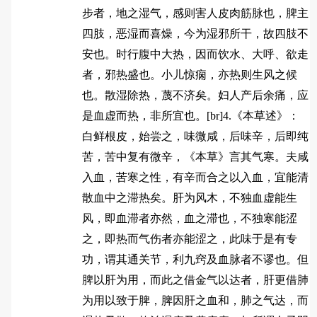
步者，地之湿气，感则害人皮肉筋脉也，脾主
四肢，恶湿而喜燥，今为湿邪所干，故四肢不
安也。时行腹中大热，因而饮水、大呼、欲走
者，邪热盛也。小儿惊痫，亦热则生风之候
也。散湿除热，蔑不济矣。妇人产后余痛，应
是血虚而热，非所宜也。[br]4.《本草述》：
白鲜根皮，始尝之，味微咸，后味辛，后即纯
苦，苦中复有微辛，《本草》言其气寒。夫咸
入血，苦寒之性，有辛而合之以入血，宜能清
散血中之滞热矣。肝为风木，不独血虚能生
风，即血滞者亦然，血之滞也，不独寒能涩
之，即热而气伤者亦能涩之，此味于是有专
功，谓其通关节，利九窍及血脉者不谬也。但
脾以肝为用，而此之借金气以达者，肝更借肺
为用以致于脾，脾因肝之血和，肺之气达，而