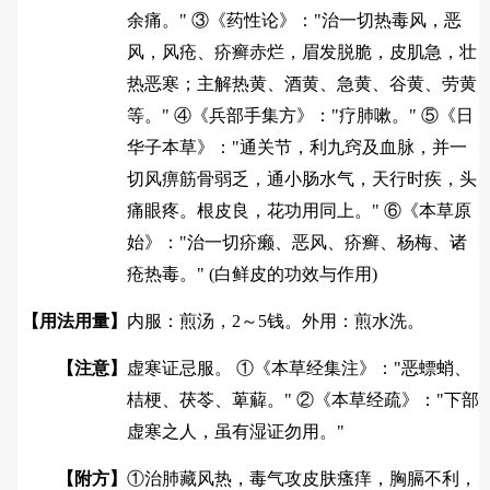
余痛。" ③《药性论》："治一切热毒风，恶
风，风疮、疥癣赤烂，眉发脱脆，皮肌急，壮
热恶寒；主解热黄、酒黄、急黄、谷黄、劳黄
等。" ④《兵部手集方》："疗肺嗽。" ⑤《日
华子本草》："通关节，利九窍及血脉，并一
切风痹筋骨弱乏，通小肠水气，天行时疾，头
痛眼疼。根皮良，花功用同上。" ⑥《本草原
始》："治一切疥癞、恶风、疥癣、杨梅、诸
疮热毒。" (白鲜皮的功效与作用)
【用法用量】
内服：煎汤，2～5钱。外用：煎水洗。
【注意】
虚寒证忌服。 ①《本草经集注》："恶螵蛸、
桔梗、茯苓、萆薢。" ②《本草经疏》："下部
虚寒之人，虽有湿证勿用。"
【附方】
①治肺藏风热，毒气攻皮肤瘙痒，胸膈不利，