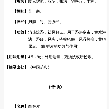
【炮制】
除去杂质，洗净，稍润，切厚片，干燥。
【性味】
苦，寒。
【归经】
归脾、胃、膀胱经。
【功效】
清热燥湿，祛风解毒。用于湿热疮毒，黄水淋
漓，湿疹，风疹，疥癣疮癞，风湿热痹，黄疸
尿赤。 (白鲜皮的功效与作用)
【用法用量】
4.5～9g；外用适量，煎汤洗或研粉敷。
【摘录出处】
《中国药典》
《*辞典》
【名称】
白鲜皮