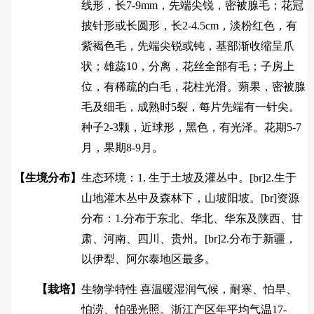
线形，长7-9mm，先端尖锐，密被腺毛；花冠
披针形或长圆形，长2-4.5cm，淡粉红色，有
紫褐色毛，先端尖锐或钝，基部渐收缩呈爪
状；雄蕊10，分离，花丝全部有毛；子房上
位，有稀疏的白毛，花柱光滑。蒴果，密被腺
毛及细毛，成熟时5裂，每片先端有一针尖。
种子2-3颗，近球形，黑色，有光泽。花期5-7
月，果期8-9月。
【生境分布】
生态环境：1. 生于土坡及灌丛中。[br]2.生于
山地灌木丛中及森林下，山坡阳坡。[br]资源
分布：1.分布于东北、华北、华东及陕西、甘
肃、河南、四川、贵州。[br]2.分布于新疆，
以伊犁、阿尔泰地区最多。
【栽培】
生物学特性 喜温暖湿润气候，耐寒、怕旱、
怕涝、怕强光照。浙江产区年平均气温17-