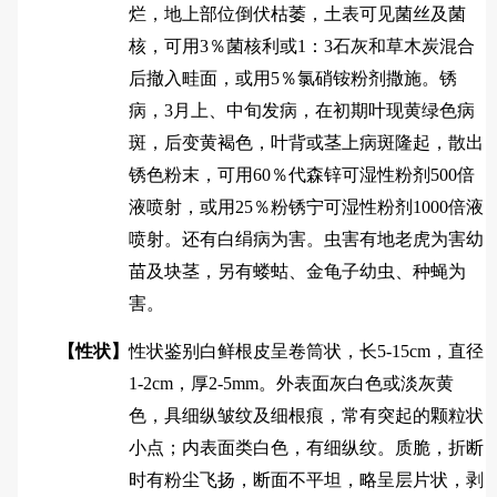
烂，地上部位倒伏枯萎，土表可见菌丝及菌
核，可用3％菌核利或1：3石灰和草木炭混合
后撤入畦面，或用5％氯硝铵粉剂撒施。锈
病，3月上、中旬发病，在初期叶现黄绿色病
斑，后变黄褐色，叶背或茎上病斑隆起，散出
锈色粉末，可用60％代森锌可湿性粉剂500倍
液喷射，或用25％粉锈宁可湿性粉剂1000倍液
喷射。还有白绢病为害。虫害有地老虎为害幼
苗及块茎，另有蝼蛄、金龟子幼虫、种蝇为
害。
【性状】
性状鉴别白鲜根皮呈卷筒状，长5-15cm，直径
1-2cm，厚2-5mm。外表面灰白色或淡灰黄
色，具细纵皱纹及细根痕，常有突起的颗粒状
小点；内表面类白色，有细纵纹。质脆，折断
时有粉尘飞扬，断面不平坦，略呈层片状，剥