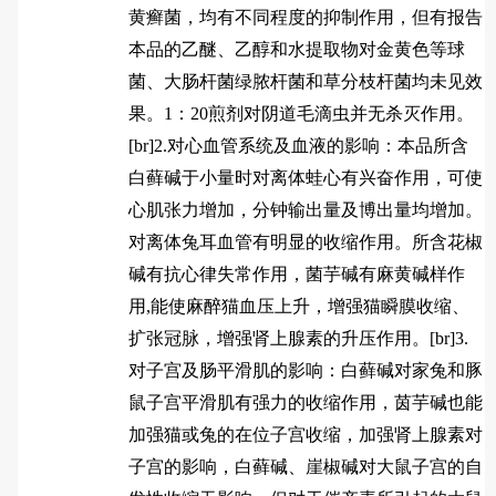
黄癣菌，均有不同程度的抑制作用，但有报告
本品的乙醚、乙醇和水提取物对金黄色等球
菌、大肠杆菌绿脓杆菌和草分枝杆菌均未见效
果。1：20煎剂对阴道毛滴虫并无杀灭作用。
[br]2.对心血管系统及血液的影响：本品所含
白藓碱于小量时对离体蛙心有兴奋作用，可使
心肌张力增加，分钟输出量及博出量均增加。
对离体兔耳血管有明显的收缩作用。所含花椒
碱有抗心律失常作用，菌芋碱有麻黄碱样作
用,能使麻醉猫血压上升，增强猫瞬膜收缩、
扩张冠脉，增强肾上腺素的升压作用。[br]3.
对子宫及肠平滑肌的影响：白藓碱对家兔和豚
鼠子宫平滑肌有强力的收缩作用，茵芋碱也能
加强猫或兔的在位子宫收缩，加强肾上腺素对
子宫的影响，白藓碱、崖椒碱对大鼠子宫的自