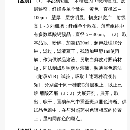
【鉴别】
（1） 本品横切面：木栓层为10余列细胞。皮
层狭窄，纤维多单个散在，黄色，直径25～
100μm，壁厚，层纹明显。韧皮部宽广，射线
宽 1～3 列细胞；纤维单个散在。薄壁组织中
有多数草酸钙簇晶，直径 5～30μm。 （2） 取
本品1g，粉碎，加氯仿20ml，超声处理10分
钟，滤过，滤液蒸干，残渣加甲醇1ml使溶
解，作为供试品溶液。另取白鲜皮对照药材
1g，同法制成对照药材溶液。照薄层色谱法
（附录Ⅵ B）试验，吸取上述两种溶液各
5μl，分别点于同一硅胶G薄层板上，以正已
烷-醋酸乙酯（3：2）为展开剂，展开，取
出，晾干，置碘蒸气中熏至斑点显色清晰。供
试品色谱中，在与对照药材色谱相应的位置
上，显相同颜色的斑点。