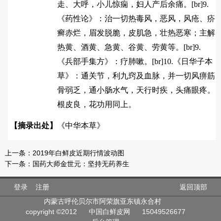
走、大呼，小儿惊痫，妇人产后余痛。[br]9.
《药性论》：治一切热毒风，恶风，风疮、疥
癣赤烂，眉发脱脆，皮肌急，壮热恶寒；主解
热黄、酒黄、急黄、谷黄、劳黄等。[br]9.
《兵部手集方》：疗肺嗽。[br]10.《日华子本
草》：通关节，利九窍及血脉，并一切风痹筋
骨弱乏，通小肠水气，天行时疾，头痛眼疼。
根皮良，花功用同上。
【摘录出处】
《中华本草》
上一条：
2019年白鲜皮近期行情波动图
下一条：
国药大师金世元：坚持无药养生
登录
注册
返回顶部
内蒙古呼伦贝尔市阿荣旗亚东镇永合村
copyright ©2012
中国白鲜皮网
15049526677