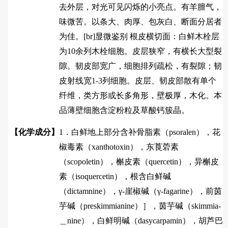
去外层，对光可见闪烁的小亮点。有羊膻气，
味微苦。以条大、肉厚、包灰白、断面分居者
为佳。[br]显微鉴别 根皮横切面：白鲜木栓层
为10余列木栓细胞。皮层狭窄，有横长大型裂
隙。韧皮部宽广，细胞排列疏松，有裂隙；韧
皮射线宽1-3列细胞。皮层、韧皮部散有单个
纤维，类方形或长多角形，壁极厚，木化。本
品薄壁细胞含淀粉粒及草酸钙簇晶。
【化学成分】
1．白鲜地上部分含补骨脂素（psoralen），花
椒毒素（xanthotoxin），东莨菪素
（scopoletin），槲皮素（quercetin），异槲皮
素（isoquercetin），根含白鲜碱
（dictamnine），γ-崖椒碱（γ-fagarine），前茵
芋碱（preskimmianine）］，茵芋碱（skimmia-
＿nine），白鲜明碱（dasycarpamin），胡芦巴