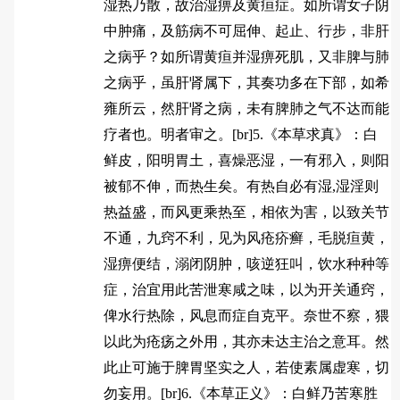
湿热乃散，故治湿痹及黄疸症。如所谓女子阴
中肿痛，及筋病不可屈伸、起止、行步，非肝
之病乎？如所谓黄疸并湿痹死肌，又非脾与肺
之病乎，虽肝肾属下，其奏功多在下部，如希
雍所云，然肝肾之病，未有脾肺之气不达而能
疗者也。明者审之。[br]5.《本草求真》：白
鲜皮，阳明胃土，喜燥恶湿，一有邪入，则阳
被郁不伸，而热生矣。有热自必有湿,湿淫则
热益盛，而风更乘热至，相依为害，以致关节
不通，九窍不利，见为风疮疥癣，毛脱疸黄，
湿痹便结，溺闭阴肿，咳逆狂叫，饮水种种等
症，治宜用此苦泄寒咸之味，以为开关通窍，
俾水行热除，风息而症自克平。奈世不察，猥
以此为疮疡之外用，其亦未达主治之意耳。然
此止可施于脾胃坚实之人，若使素属虚寒，切
勿妄用。[br]6.《本草正义》：白鲜乃苦寒胜