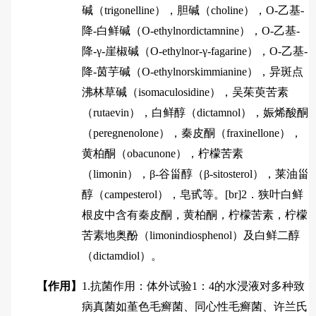
碱（trigonelline），胆碱（choline），O-乙基-
降-白鲜碱（O-ethylnordictamnine），O-乙基-
降-γ-崖椒碱（O-ethylnor-γ-fagarine），O-乙基-
降-茵芋碱（O-ethylnorskimmianine），异斑点
沸林草碱（isomaculosidine），吴茱萸苦素
（rutaevin），白鲜醇（dictamnol），娠烯酸酮
（peregnenolone），秦皮酮（fraxinellone），
黄柏酮（obacunone），柠檬苦素
（limonin），β-谷甾醇（β-sitosterol），莱油甾
醇（campesterol），皂甙等。[br]2．狭叶白鲜
根皮中含有秦皮酮，黄柏酮，柠檬苦素，柠檬
苦素地奥酚（limonindiosphenol）及白鲜二醇
（dictamdiol）。
【作用】
1.抗菌作用：体外试验1：4的水浸液对多种致
病真菌如堇色毛癣菌、同心性毛癣菌、许兰氏