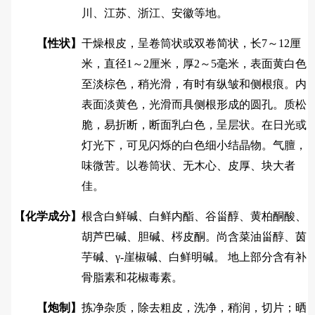
川、江苏、浙江、安徽等地。
【性状】
干燥根皮，呈卷筒状或双卷简状，长7～12厘
米，直径1～2厘米，厚2～5毫米，表面黄白色
至淡棕色，稍光滑，有时有纵皱和侧根痕。内
表面淡黄色，光滑而具侧根形成的圆孔。质松
脆，易折断，断面乳白色，呈层状。在日光或
灯光下，可见闪烁的白色细小结晶物。气膻，
味微苦。以卷筒状、无木心、皮厚、块大者
佳。
【化学成分】
根含白鲜碱、白鲜内酯、谷甾醇、黄柏酮酸、
胡芦巴碱、胆碱、梣皮酮。尚含菜油甾醇、茵
芋碱、γ-崖椒碱、白鲜明碱。 地上部分含有补
骨脂素和花椒毒素。
【炮制】
拣净杂质，除去粗皮，洗净，稍润，切片；晒