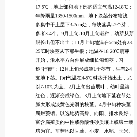
17.5℃，地上部和地下部的适宜气温12-18℃；
年降雨量1350-1500mm。地下块茎分布较浅，
多集中于土层下3-7cm处，每块茎具l-2个芽，
多者3-4个。9月上旬-10月上旬栽种，幼芽从芽
眼长出但不出土；11月上旬地温在5cm处有23-
25℃时块茎从下部生根；地温在18-20℃萌芽
开始，沿水平方向伸展成细长匍匐茎，习
称“行鞭”；12月上旬形成第1个茎节，生有2-4
支地下茎。[br]气温在4-5℃时茎开始出土，尤
以7-10℃为宜。2月上旬出苗展叶，幼叶呈淡
红色，逐渐变成绿色。3月上旬地下茎在节处
膨大形成淡黄色光滑的块茎。4月中旬种块茎
腐烂萎缩。以选地势高燥、向阳、排水良好，
富含腐殖质的中性或微酸性砂质壤上或壤土栽
培为宜。前茬地以甘薯、小麦、水稻、玉米、