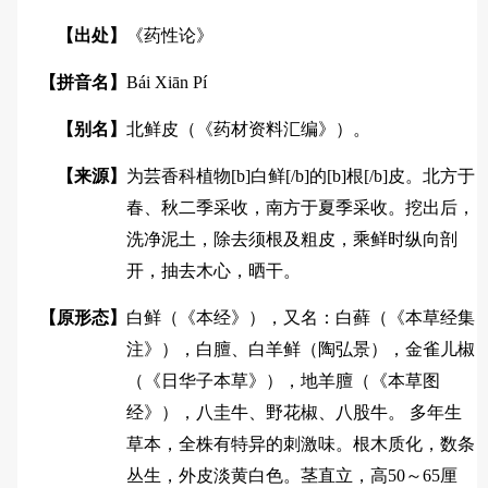
【出处】
《药性论》
【拼音名】
Bái Xiān Pí
【别名】
北鲜皮（《药材资料汇编》）。
【来源】
为芸香科植物[b]白鲜[/b]的[b]根[/b]皮。北方于
春、秋二季采收，南方于夏季采收。挖出后，
洗净泥土，除去须根及粗皮，乘鲜时纵向剖
开，抽去木心，晒干。
【原形态】
白鲜（《本经》），又名：白藓（《本草经集
注》），白膻、白羊鲜（陶弘景），金雀儿椒
（《日华子本草》），地羊膻（《本草图
经》），八圭牛、野花椒、八股牛。 多年生
草本，全株有特异的刺激味。根木质化，数条
丛生，外皮淡黄白色。茎直立，高50～65厘