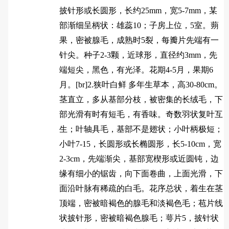
披针形或长圆形，长约25mm，宽5-7mm，某
部渐细呈柄状：雄蕊10；子房上位，5室。蒴
果，密被腺毛，成熟时5裂，每瓣片先端有一
针尖。种子2-3颗，近球形，直径约3mm，先
端短尖，黑色，有光泽。花期4-5月，果期6
月。[br]2.狭叶白鲜 多年生草本，高30-80cm。
茎直立，多从基部分枝，被密集的长绒毛，下
部光滑有时有短毛，有香味。奇数羽状复叶互
生；叶轴具毛，基部不是翅状；小叶柄极短；
小叶7-15，长圆形或长椭圆形，长5-10cm，宽
2-3cm，先端渐尖，基部宽楔形或近圆钝，边
缘有细小的锯齿，向下面卷曲，上面光滑，下
面沿叶脉有稀疏的白毛。花序总状，着生在茎
顶端，密被暗褐色的腺毛和淡褐色毛；苞片线
状披针形，密被暗褐色腺毛；萼片5，披针状