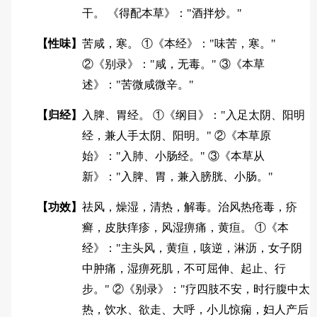
干。 《得配本草》："酒拌炒。"
【性味】
苦咸，寒。 ①《本经》："味苦，寒。"
②《别录》："咸，无毒。" ③《本草
述》："苦微咸微辛。"
【归经】
入脾、胃经。 ①《纲目》："入足太阴、阳明
经，兼人手太阴、阳明。" ②《本草原
始》："入肺、小肠经。" ③《本草从
新》："入脾、胃，兼入膀胱、小肠。"
【功效】
祛风，燥湿，清热，解毒。治风热疮毒，疥
癣，皮肤痒疹，风湿痹痛，黄疸。 ①《本
经》："主头风，黄疸，咳逆，淋沥，女子阴
中肿痛，湿痹死肌，不可屈伸、起止、行
步。" ②《别录》："疗四肢不安，时行腹中太
热，饮水、欲走、大呼，小儿惊痫，妇人产后