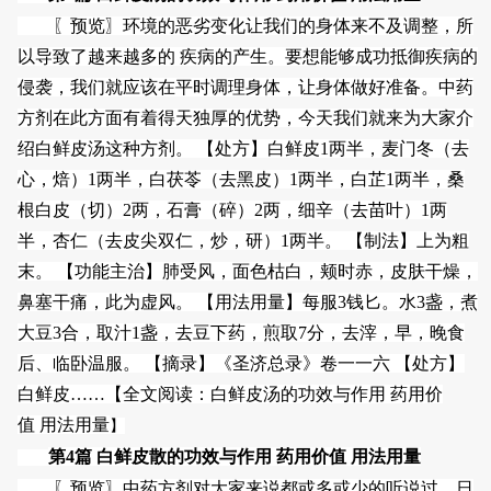
〖预览〗环境的恶劣变化让我们的身体来不及调整，所
以导致了越来越多的 疾病的产生。要想能够成功抵御疾病的
侵袭，我们就应该在平时调理身体，让身体做好准备。中药
方剂在此方面有着得天独厚的优势，今天我们就来为大家介
绍白鲜皮汤这种方剂。 【处方】白鲜皮1两半，麦门冬（去
心，焙）1两半，白茯苓（去黑皮）1两半，白芷1两半，桑
根白皮（切）2两，石膏（碎）2两，细辛（去苗叶）1两
半，杏仁（去皮尖双仁，炒，研）1两半。 【制法】上为粗
末。 【功能主治】肺受风，面色枯白，颊时赤，皮肤干燥，
鼻塞干痛，此为虚风。 【用法用量】每服3钱匕。水3盏，煮
大豆3合，取汁1盏，去豆下药，煎取7分，去滓，早，晚食
后、临卧温服。 【摘录】《圣济总录》卷一一六 【处方】
白鲜皮……【
全文阅读：白鲜皮汤的功效与作用 药用价
值 用法用量
】
第4篇 白鲜皮散的功效与作用 药用价值 用法用量
〖预览〗中药方剂对大家来说都或多或少的听说过，日