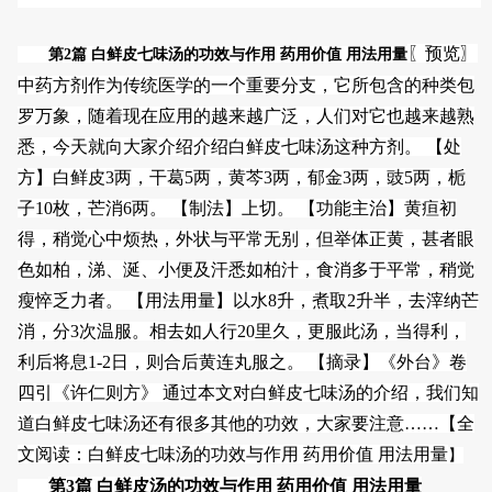
〖预览〗
第2篇 白鲜皮七味汤的功效与作用 药用价值 用法用
量
中药方剂作为传统医学的一个重要分支，它所包含的种类包
罗万象，随着现在应用的越来越广泛，人们对它也越来越熟
悉，今天就向大家介绍介绍白鲜皮七味汤这种方剂。 【处
方】白鲜皮3两，干葛5两，黄芩3两，郁金3两，豉5两，栀
子10枚，芒消6两。 【制法】上切。 【功能主治】黄疸初
得，稍觉心中烦热，外状与平常无别，但举体正黄，甚者眼
色如柏，涕、涎、小便及汗悉如柏汁，食消多于平常，稍觉
瘦悴乏力者。 【用法用量】以水8升，煮取2升半，去滓纳芒
消，分3次温服。相去如人行20里久，更服此汤，当得利，
利后将息1-2日，则合后黄连丸服之。 【摘录】《外台》卷
四引《许仁则方》 通过本文对白鲜皮七味汤的介绍，我们知
道白鲜皮七味汤还有很多其他的功效，大家要注意……【
全
文阅读：白鲜皮七味汤的功效与作用 药用价值 用法用量
】
第3篇 白鲜皮汤的功效与作用 药用价值 用法用量