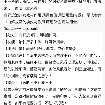
不一样的，所以大家在食用的时候还是按照正确的食用
方法
来，下面我们就来看一下，
白鲜皮酒的功效与作用 药用价值 用法用量
[
专题
]，
学人智库
《
白鲜皮酒的功效与作用 药用价值 用法用量
》
(
http://www.unjs.com
)。
【处方】白鲜皮3两，川独活3两。
【功能主治】产后中风，脉沉弦濇者。
【用法用量】醇酒5-6升，蒸窨。空心随量饮。
【各家论述】产后中风挟湿，而留连不解，不能流行血气，
故肌肤顽木，痛痒不知。白鲜皮去风湿以理皮肤，川独活开
经气以除顽痹。醇酒蒸窨，务使风散湿除，则营血灌注，而
肌肤润泽，焉有顽痹之患乎！
【摘录】《医略六书》卷三十
如果大家之前对白鲜皮酒不是很了解的话，相信看了这篇
文
章
后一定都对白鲜皮酒有了一定的印象，不少人都喜欢白鲜
皮酒，如果有需要的话，不妨试试吧！