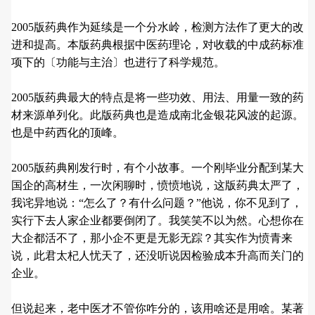
2005版药典作为延续是一个分水岭，检测方法作了更大的改
进和提高。本版药典根据中医药理论，对收载的中成药标准
项下的〔功能与主治〕也进行了科学规范。
2005版药典最大的特点是将一些功效、用法、用量一致的药
材来源单列化。此版药典也是造成南北金银花风波的起源。
也是中药西化的顶峰。
2005版药典刚发行时，有个小故事。一个刚毕业分配到某大
国企的高材生，一次闲聊时，愤愤地说，这版药典太严了，
我诧异地说：“怎么了？有什么问题？”他说，你不见到了，
实行下去人家企业都要倒闭了。我笑笑不以为然。心想你在
大企都活不了，那小企不更是无影无踪？其实作为愤青来
说，此君太杞人忧天了，还没听说因检验成本升高而关门的
企业。
但说起来，老中医才不管你咋分的，该用啥还是用啥。某著