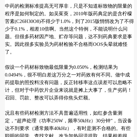
中药的检测标准提高无可厚非，只是不知道标致物的限量的
程序是如何制定的。如吴茱萸，2010年版药典定的是含柠檬
苦素(C26H30O8)不得少于1.0%，到了2015版悄悄改为了不得
少于0.1%，相差10倍啊。当然这个特例，不能说明什么问
题。但很多药材因产地、贮存等问题，达不到药典要求是事
实。因此很多实验员为药材检验不合格而OOS头晕就难怪
了。
假设一个药材标致物最低限量为0.050%，检测结果为
0.0494%，很不明白差这万分之一对药效有何不同。做中成
药提取的照投料没有问题，反正转移率这点误差可以忽略不
计，但对于中药饮片企业来说就是摊上大事了，生产劣药！
召回、罚款、整改可以弄得你焦头烂额。
况且有些药材检测方法不具普遍适用性，如红参含量测
定，“超声处理（功率250W，频率50kHz）30分钟”，当设备
达不到要求（通常频率40kHz），有时是测不合格的。有些
聪明的同学，查找文献，改为加热回流提取，结果相差很