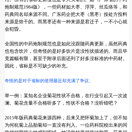
炮制规范1984版》，一些药材如大枣、浮萍、丝瓜络等，和
药典同名却来源不同。广东药企把大枣（黑枣）按处方投料
来源是焙干的。而黑枣还有一种来源是君迁子，一不小心就
会犯昏。
全国性的中药炮制规范也是如此没跟随药典更新，虽然药典
也包含饮片，但奇怪的是好多饮片是没性状描述的。而且毕
竟篇幅有限，甚至于附录后面还列了好多没标准的中药材。
因此，省标是不可缺少的补充。
奇怪的是对于省标的使用最近却充满了争议。
举一例：某知名企业菊花性状不合格，在行业引起又一次波
澜。菊花含量不合格听多了，性状不合格？没听错吧？
2015年版药典菊花来源四种，后来又把怀菊加上了，但不知
为何杭菊上品胎菊却一直没有列入。一位药科院校出来的同