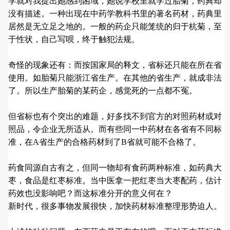
学就对我提出她感到困域，她说学校里就学过胎菊，药典却
没有描述。一种出现在中药学教科书里的著名药材，药典里
居然是无立足之地的。一般的药企只能笼统的归于杭菊，至
于性状，自己写呗，终于触犯法规。
奇怪的现象还有：而按国家局的释文，省标还只能在所在省
使用。如胎菊只能浙江省生产。在其他的省生产，就成非法
了。所以生产胎菊的某药企，感觉死的一点都不冤。
但省标也有个突出的难题，好多找不到官方的对照药材或对
照品，令企业无所适从。而有些同一中药材在各省有不同标
准，在A省生产的合格药材到了B省就可能不合格了。
药食同源自古有之，但同一物却有食药两种标准，如药典大
枣，食品是红枣标准。当中医拿一把红枣当大枣配药，估计
药效也没影响吧？而这标准分开的意义何在？
新时代，很多事物发展很快，加快药材标准整理形势迫人。