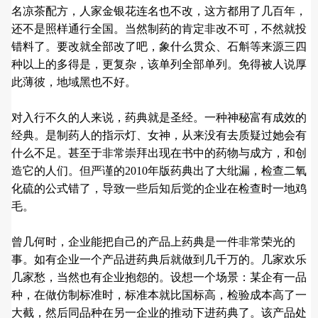
名凉茶配方，人家金银花连名也不改，这方都用了几百年，
还不是照样通行全国。当然制药的肯定非改不可，不然就投
错料了。要改就全部改了吧，象什么贯众、石斛等来源三四
种以上的多得是，更复杂，该单列全部单列。免得被人说厚
此薄彼，地域黑也不好。
对入行不久的人来说，药典就是圣经。一种神秘富有成效的
经典。是制药人的指示灯、女神，从来没有去质疑过她会有
什么不足。甚至于非常崇拜出现在书中的药物与成方，和创
造它的人们。但严谨的2010年版药典出了大纰漏，检查二氧
化硫的公式错了，导致一些后知后觉的企业在检查时一地鸡
毛。
曾几何时，企业能把自己的产品上药典是一件非常荣光的
事。如有企业一个产品进药典后就做到几千万的。几家欢乐
几家愁，当然也有企业抱怨的。设想一个场景：某企有一品
种，在做仿制标准时，标准本就比国标高，检验成本高了一
大截，然后同品种在另一企业的推动下进药典了。该产品处