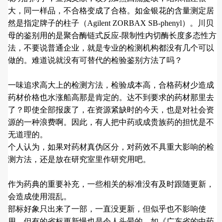
大，同一样品，不合格变成了合格。如金银花的含量测定居
然是指定牌子的柱子（Agilent ZORBAX SB-phenyl）。川贝
母的鉴别用的是聚合酶链式反应-限制性内切酶长度多态性方
法，不要说普通企业，就是专业的检测机构都没有几个可以
做的。难道说就没有可替代的检验鉴别方法了吗？
一味追求高大上的检测方法，检验成本高，合格药材少造成
药材价格也水涨船高那是肯定的。达不到要求的药材那里去
了？即使全部报废了，在资源紧缺时的今天，也是对社会资
源的一种浪费啊。因此，有人把中药或成贵族药的担忧是不
无道理的。
个人认为，如果对药材真伪区分，对药效不具重大影响的检
测方法，还是放在研究室里作研究用吧。
作为药典的重要补充，一些相关的标准没有及时跟随更新，
会造成使用混乱。
部标好象只出来了一部，一直没更新，但似乎也不影响使
用。但有的省标更新慢也是令人头晕的。如《广东省的中药