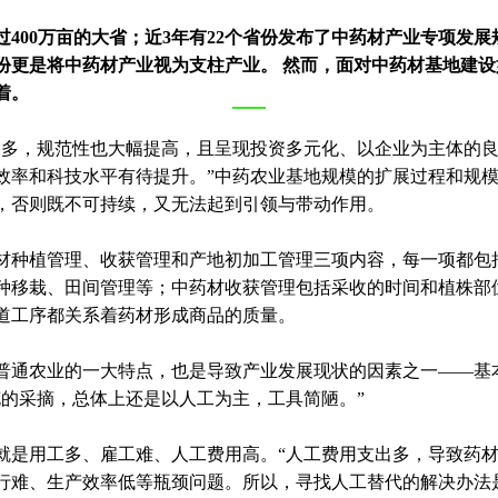
400万亩的大省；近3年有22个省份发布了中药材产业专项发
份更是将中药材产业视为支柱产业。 然而，面对中药材基地建
着。
越多，规范性也大幅提高，且呈现投资多元化、以企业为主体的
效率和科技水平有待提升。”中药农业基地规模的扩展过程和规
，否则既不可持续，又无法起到引领与带动作用。
材种植管理、收获管理和产地初加工管理三项内容，每一项都包
种移栽、田间管理等；中药材收获管理包括采收的时间和植株部
道工序都关系着药材形成商品的质量。
普通农业的一大特点，也是导致产业发展现状的因素之一——基
花的采摘，总体上还是以人工为主，工具简陋。”
就是用工多、雇工难、人工费用高。“人工费用支出多，导致药
行难、生产效率低等瓶颈问题。所以，寻找人工替代的解决办法