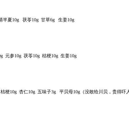
 清半夏10g 茯苓10g 甘草6g 生姜10g
g 元参10g 茯苓10g 桔梗10g 生姜10g
10g 桔梗10g 杏仁10g 五味子3g 平贝母10g（没敢给川贝，