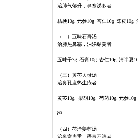
治肺气郁升，鼻塞涕多者
桔梗10g 元参10g 杏仁10g 陈皮10g
（二）五味石膏汤
治肺热鼻塞，浊涕黏黄者
五味子3g 石膏10g 杏仁10g 清半夏10
（三）黄芩贝母汤
治鼻孔发热生疮者
黄芩10g 柴胡10g 芍药10g 元参
￼
（四）芩泽姜苏汤
治鼻塞声重，语言不清者