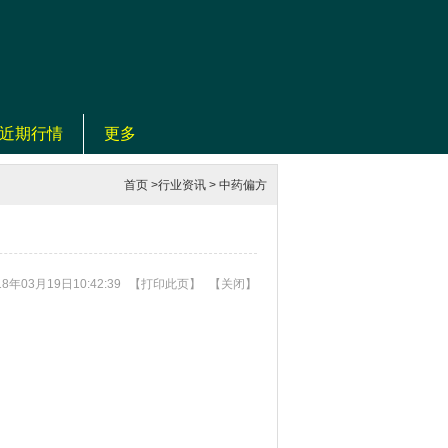
近期行情
更多
首页
>
行业资讯
>
中药偏方
8年03月19日10:42:39
【
打印此页
】
【
关闭
】