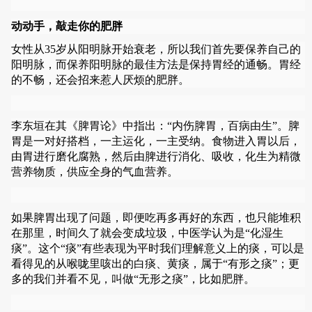
动动手，敲走你的肥胖
女性从35岁从阳明脉开始衰老，所以我们首先要保养自己的
阳明脉，而保养阳明脉的最佳方法是保持胃经的通畅。胃经
的不畅，还会招来惹人厌烦的肥胖。
李东垣在其《脾胃论》中指出：“内伤脾胃，百病由生”。脾
胃是一对好搭档，一主运化，一主受纳。食物进入胃以后，
由胃进行磨化腐熟，然后由脾进行消化、吸收，化生为精微
营养物质，供应全身的气血营养。
如果脾胃出现了问题，即便吃再多再好的东西，也只能堆积
在那里，时间久了就会变成垃圾，中医学认为是“化湿生
痰”。这个“痰”有些表现为平时我们理解意义上的痰，可以是
看得见的从喉咙里咳出的白痰、黄痰，属于“有形之痰”；更
多的我们并看不见，叫做“无形之痰”，比如肥胖。