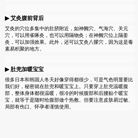
▶
艾灸腹前背后
艾灸的穴位多集中的肚脐附近，如神阙穴、气海穴、关元
穴，可以用雀啄灸，也可以用隔物灸；在神阙穴位上隔姜
灸，可以加强效果。此外，还可以艾灸八髎穴，因为这是毒
素易积聚的地方。
▶
肚兜加暖宝宝
很多日本和韩国人冬天好像穿得都很少，可是气色明显要比
我们好，秘密就在肚兜和暖宝宝上。只要穿上肚兜温暖腹
部，整体身体都很温暖，很冷的时候腹部和后腰贴个暖宝
宝，就等于是随时给腹部做个热敷。但要注意皮肤易过敏、
局部有伤口、怀孕者谨慎使用。