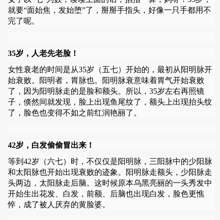
就要“面始焦，发始堕”了，掰掰手指头，好像一只手都用不
完了呢。
35岁，人老先老脸！
女性衰老的时间是从35岁（五七）开始的，最初从阳明脉开
始衰败。阳明者，胃脉也。阳明脉衰意味着胃气开始衰败
了，因为阳明脉走的是脸和额头。所以，35岁左右再照镜
子，倏然间就发现，脸上出现鱼尾纹了，额头上出现抬头纹
了，脸色也变得不如之前红润艳丽了。
42岁，白发偷偷冒出来！
等到42岁（六七）时，不仅仅是阳明脉，三阳脉中的少阳脉
和太阳脉也开始出现衰败的迹象。阳明脉走额头，少阳脉走
头两边，太阳脉走后脑。这时候原本乌黑亮丽的一头秀发中
开始生出花发、白发，前额、后脑也出现白发，脸色更憔
悴，成了被人厌弃的黄脸婆。