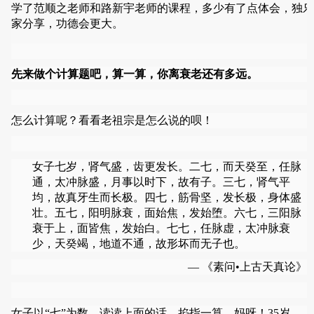
学了范顺之老师和路新宇老师的课程，多少有了点体会，独乐
家分享，功德会更大。
先来做个计算题吧，算一算，你离衰老还有多远。
怎么计算呢？看看老祖宗是怎么说的呗！
女子七岁，肾气盛，齿更发长。二七，而天癸至，任脉
通，太冲脉盛，月事以时下，故有子。三七，肾气平
均，故真牙生而长极。四七，筋骨坚，发长极，身体盛
壮。五七，阳明脉衰，面始焦，发始堕。六七，三阳脉
衰于上，面皆焦，发始白。七七，任脉虚，太冲脉衰
少，天癸竭，地道不通，故形坏而无子也。
— 《
素问•上古天真论
》
女子以“七”为数，读读上面的话，掐指一算，妈呀！35岁，