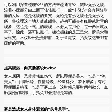
可以利用探查梳理经络的方法来疏通胃经，减轻无形之痰。
沿着小腿部分由上而下轻轻敲打，一般“丰隆穴”会有算酸胀
痛的反应，这是化痰的要穴，无论是有形之痰还是无形之
痰，多梳理这个地方益处颇多。起初可能会有红肿或淤青的
现象，这也是正气足的表现，不必太过担心，过一两日就没
事了。除此，还可以敲打、揉按循经的足三里穴、髀关穴和
天枢穴。不仅轻松赶走肥胖，对于鱼尾纹、抬头纹这些都有
缓解的帮助。
提高腹温，向黄脸婆说byebye
女人属阴，又常常耗血伤气，所以即便是美人，也是个“冰
美人”：手脚冰冷、性情冷淡、经量稀少、带下增多；有时
即便面若桃花，也是下寒上热，这时候只要时间稍微长一点
触摸她们腹部，手指尖都会觉得是凉的。
寒是造成女人身体衰老的“头号杀手”。