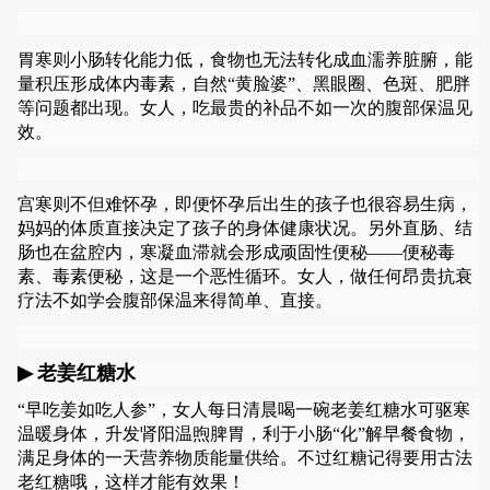
胃寒则小肠转化能力低，食物也无法转化成血濡养脏腑，能
量积压形成体内毒素，自然“黄脸婆”、黑眼圈、色斑、肥胖
等问题都出现。女人，吃最贵的补品不如一次的腹部保温见
效。
宫寒则不但难怀孕，即便怀孕后出生的孩子也很容易生病，
妈妈的体质直接决定了孩子的身体健康状况。另外直肠、结
肠也在盆腔内，寒凝血滞就会形成顽固性便秘——便秘毒
素、毒素便秘，这是一个恶性循环。女人，做任何昂贵抗衰
疗法不如学会腹部保温来得简单、直接。
▶
老姜红糖水
“早吃姜如吃人参”，女人每日清晨喝一碗老姜红糖水可驱寒
温暖身体，升发肾阳温煦脾胃，利于小肠“化”解早餐食物，
满足身体的一天营养物质能量供给。不过红糖记得要用古法
老红糖哦，这样才能有效果！