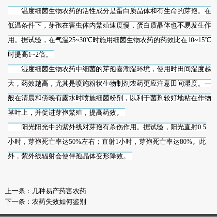
温度细菌生物农药的活性成分是蛋白质晶体和有生命的芽孢。在
低温条件下，芽孢在害虫体内繁殖速度慢，蛋白质晶体也不易发生作
用。据试验，在气温25~30℃时施用细菌生物农药的药效比在10~15℃
时提高1~2倍。
湿度细菌生物农药中细菌的芽孢喜潮湿环境，使用时田间湿度越
大，药效越高，尤其是喷施粉状生物制剂农药更应注意田间湿度。一
般在清晨和傍晚有露水时喷施细菌粉剂，以利于菌剂较好地粘在作物
茎叶上，并促进芽孢繁殖，提高药效。
阳光阳光中的紫外线对芽孢有杀伤作用。据试验，阳光直射0.5
小时，芽孢死亡率达50%左右；直射1小时，芽孢死亡率达80%。此
外，紫外线辐射会使伴孢晶体变形降效。
上一条：
几种易产药害农药
下一条：
农药失效如何鉴别