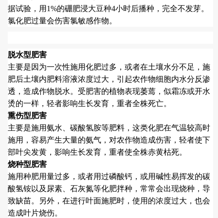
据试验，用1%的硼肥浸大豆种4小时后播种，完全不发芽。
氯化肥过量会伤害氯敏感作物。
脱水型肥害
主要是因为一次性施用化肥过多，或者在土壤水分不足，施
肥后土壤内肥料溶液浓度过大，引起农作物细胞内水分反渗
透，造成作物脱水。受肥害的植物表现萎蔫，似霜冻或开水
烫的一样，轻者影响生长发育，重者全株死亡。
熏伤型肥害
主要是施用氨水、碳酸氢胺等肥料，这类化肥在气温较高时
施用，容易产生大量的氨气，对农作物造成伤害，轻者使下
部叶尖发黄，影响生长发育，重者使全株赤黄枯死。
烧种型肥害
施用种肥用量过多，或者用过磷酸钙，或用碱性易挥发的碳
酸氢铵以及尿素、石灰氮等化肥拌种，常常会出现烧种，导
致缺苗。另外，在进行叶面施肥时，使用的浓度过大，也会
造成叶片烧伤。