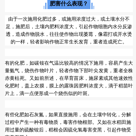
肥害什么表现？
由于一次施用化肥过多，或施用浓度过大，或土壤水分不
足，施肥后，土壤内肥料浓度大，引起作物细胞内水分反渗
透，造成作物脱水，往往使作物出现萎蔫，像霜打或开水烫
的一样，轻者影响作物正常生长发育，重者造成死亡。
有的化肥，如碳铵在气温比较高的情况下施用，容易产生大
量氨气，烧伤作物叶片，轻者作物下部叶尖发黄，重者全株
赤黄枯死。又如前所述，在旱育苗床，施尿素或其他速效性
化肥时，盖上农膜，膜上的露珠因肥料浓度大，滴于稻苗叶
片上，滴一点便形成一个烧伤似的叶斑。
有些化肥如石灰氮，如果直接施用，会在土壤中转化，分解
过程中产生一种有毒物质，毒害作物根部。又如在水稻田施
用过量的硫酸铵后，稻根会因硫化氢毒害变黑，引起作物受