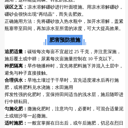
误区之五：
凉水溶解硼砂进行叶面喷施。用凉水溶解硼砂，
硼砂会很快出现“再结晶”，而失去肥效。
正确施用方法：先将硼砂放入热水瓶中，加开水溶解，盖紧
瓶塞带至田间，再加凉水至所需的浓度，可大大提高效果。
肥害预防措施
追肥适量：
碳铵每次每亩不宜超过 25 千克，并注意深施，
施后覆土或中耕；尿素每次亩施量控制在 10 千克以下。
种肥隔离：
旱作物播种时，宜先将肥料施下并混入土层中，
避免与种子直接接触。
合理供水：
旱地土壤过于干旱时，宜先适度灌水后再行施
肥，或将肥料兑水浇施；水田施用
挥发性强的化肥时，宜保持田间适当的浅水层，施后随即进
行中耕耘田。
匀施化肥：
撒施化肥时，注意均匀，必要时，可混合适量泥
土或细沙等一起撒施。
适时施肥：
一般宜掌握在日出后，或午后施肥，切忌在烈日