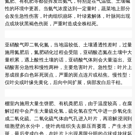
氮肥、有机肥等都会挥发出氨气，特别是在气温低、土壤碱
性的环境中更甚。当氨气浓度达到一定量时，蔬菜地上部分
会发生急性伤害，叶肉组织崩坏，叶绿素解体，叶脉间出现
点或块状黑褐色伤斑，严重时造成全株枯死。
亚硝酸气即二氧化氮，当地温较低、土壤通透性差时，过量
施用氮肥后，氮肥硝化过程会受阻，亚硝酸态氮在土壤中大
量积累，遇上酸性土壤的话，亚硝酸气体则会大量溢出。亚
硝酸害分急性和慢性两种，主要危害叶片。急性型：叶片上
形成很多白色坏死斑点，严重的斑点连片或枯焦。慢性型：
仅叶尖或叶缘先黄化，后向中间扩展，病部发白后干枯。
棚室内施用大量生饼肥、有机粪肥后，由于温度较高，在腐
解过程中会产生大量硫化氢，硫化氢在空气中进一步氧化生
成二氧化硫。二氧化硫气体由气孔进入叶片，再溶解浸润到
细胞壁的水分中，使叶肉组织失去膨压而萎蔫，产生水渍
斑，最后变成白色，在叶片上出现界限分明的点状或块状坏