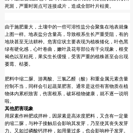
死斑，严重时斑点可连接成片，造成全部叶片枯黄。
由于施肥量大，土壤中的一些可溶性盐分会聚集在地表就像
上图一样。地表盐分含量高，导致根系生长严重受阻，有的
地块甚至无法耕种。危害症状主要表现为植株矮化，叶色黑
绿有硬化感，心叶卷曲，嫩叶及花萼部位有干尖现象，根变
褐色以至枯死，果实生长缓慢，受害严重的植株甚至会出现
萎蔫、枯萎。
肥料中缩二脲、游离酸、三氯乙醛（酸）和重金属元素含量
控制不当，同样会引起蔬菜肥害。通常是这些有害物质在植
物体内累积致害，伤害根系，破坏植物健康，就不逐一说明
啦。
其他肥害现象
用尿素作种肥或拌种，因尿素是高浓度肥料，又含有一定量
的缩二脲，与种子接触后会影响其发芽，乃至使其丧失发芽
力。又如过磷酸钙拌种，如用量过多，也会影响种子发芽。