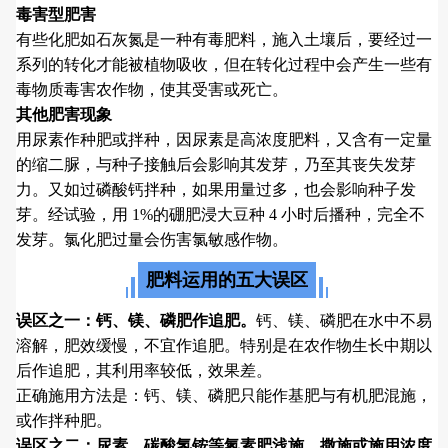
毒害型肥害
有些化肥如石灰氮是一种有毒肥料，施入土壤后，要经过一
系列的转化才能被植物吸收，但在转化过程中会产生一些有
毒物质毒害农作物，使其受害或死亡。
其他肥害现象
用尿素作种肥或拌种，因尿素是高浓度肥料，又含有一定量
的缩二脲，与种子接触后会影响其发芽，乃至其丧失发芽
力。又如过磷酸钙拌种，如果用量过多，也会影响种子发
芽。经试验，用 1%的硼肥浸大豆种 4 小时后播种，完全不
发芽。氯化肥过量会伤害氯敏感作物。
肥料运用的五大误区
误区之一：钙、镁、磷肥作追肥。
钙、镁、磷肥在水中不易
溶解，肥效缓慢，不宜作追肥。特别是在农作物生长中期以
后作追肥，其利用率较低，效果差。
正确施用方法是：钙、镁、磷肥只能作基肥与有机肥混施，
或作拌种肥。
误区之二：尿素、碳酸氢铵等氮素肥浅施、撒施或施用浓度