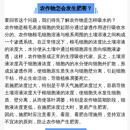
农作物怎会发生肥害？
要回答这个问题，我们得先了解农作物是怎样吸水的？
农作物是根毛表皮细胞的突起部分通过渗透作用进行吸收水
分的。农作物根毛细胞溶液与根系周围的土壤溶液之间构成
一个渗透系统。在正常情况下，根毛细胞的浓度比土壤溶液
的浓度大，水分便从土壤中通过根细胞原生质向细胞液渗
透，这样，农作物形成正常的生理吸收代谢。反之，土壤溶
液浓度高于细胞液浓度，细胞内的水分便向细胞外扩散，形
成反渗透作用，使细胞原生质失水与细胞壁分离，引起细胞
干枯，停止生命活动，导致植株凋萎死亡。
若施肥浓度过大，特别是干旱天气施肥浓度过大，容易导致
土壤溶液浓度大于根细胞液的浓度，使细胞失水发生细胞
质、壁分离，从而使茎叶凋萎，特别是农作物苗期阶段，细
胞液浓度更低，在施肥浓度过大时，更易产生肥害。
因此，施肥时应注意看天、看苗、看肥合理施用，坚持宜淡
不宜浓的原则，防止农作物产生肥害。