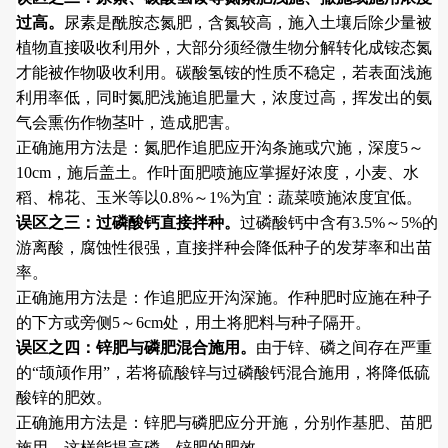
过高。
尿素是酰胺态氮肥，含氮较高，施入土壤后除少量被
植物直接吸收利用外，大部分须经微生物分解转化成铵态氮
才能被作物吸收利用。碳酸氢铵的性质不稳定，若表面浅施
利用率低，同时氮肥浅施追肥量大，浓度过高，挥发出的氨
气会熏伤作物茎叶，造成肥害。
正确施用方法是：氮肥作追肥应开沟条施或穴施，深度5～
10cm，施后盖土。作叶面肥喷施应掌握好浓度，小麦、水
稻、棉花、玉米等以0.8%～1%为宜：蔬菜喷施浓度宜低。
误区之三：过磷酸钙直接拌
种。
过磷酸钙中含有3.5%～5%的
游离酸，腐蚀性很强，直接拌种会降低种子的发芽率和出苗
率。
正确施用方法是：作追肥应开沟深施。作种肥时应施在种子
的下方或旁侧5～6cm处，用土将肥料与种子隔开。
误区之四：锌肥与磷肥混合施用。
由于锌、磷之间存在严重
的“颉颃作用”，若将硫酸锌与过磷酸钙混合施用，将降低硫
酸锌的肥效。
正确施用方法是：锌肥与磷肥应分开施，分别作基肥、苗肥
施用，这样能提高磷、锌肥的肥效。