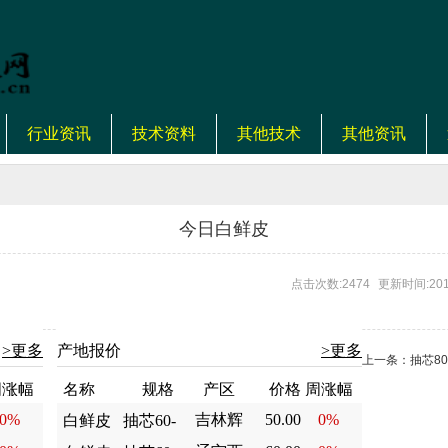
行业资讯
技术资料
其他技术
其他资讯
今日白鲜皮
点击次数:2474
更新时间:201
>更多
产地报价
>更多
上一条：
抽芯8
周涨幅
名称
规格
产区
价格
周涨幅
0%
吉林辉
50.00
0%
白鲜皮
抽芯60-