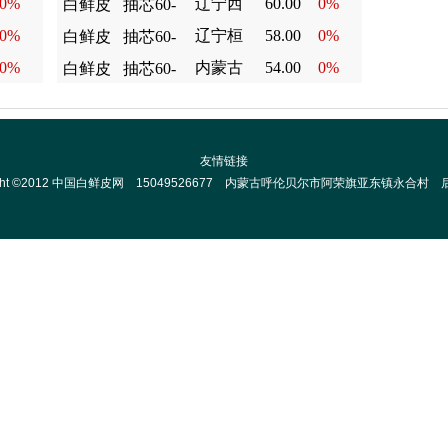
0%
辽宁西
南县
60.00
0%
白鲜皮
70%个
抽芯60-
0%
辽宁桓
丰县
58.00
0%
白鲜皮
70%个
抽芯60-
0%
仁满族
内蒙古
54.00
0%
白鲜皮
70%个
抽芯60-
翁牛特
70%个
旗
友情链接
ght ©2012
中国白鲜皮网
15049526677
内蒙古呼伦贝尔市阿荣旗亚东镇永合村