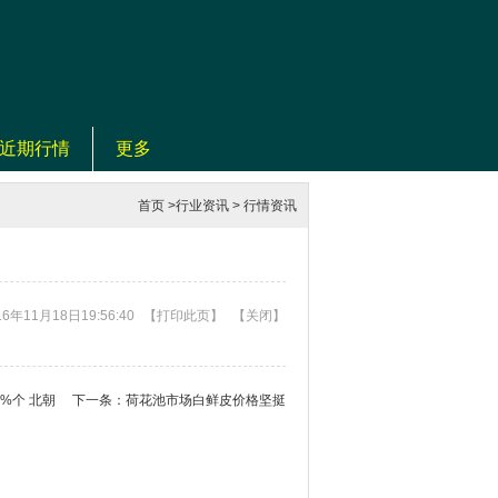
近期行情
更多
首页
>
行业资讯
>
行情资讯
6年11月18日19:56:40
【
打印此页
】
【
关闭
】
0%个 北朝
下一条：
荷花池市场白鲜皮价格坚挺