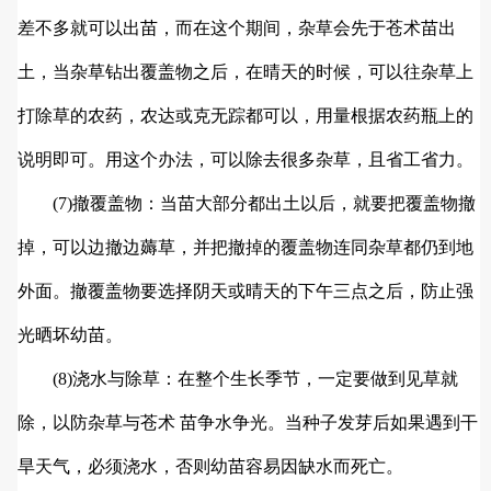
差不多就可以出苗，而在这个期间，杂草会先于苍术苗出
土，当杂草钻出覆盖物之后，在晴天的时候，可以往杂草上
打除草的农药，农达或克无踪都可以，用量根据农药瓶上的
说明即可。用这个办法，可以除去很多杂草，且省工省力。
(7)撤覆盖物：当苗大部分都出土以后，就要把覆盖物撤
掉，可以边撤边薅草，并把撤掉的覆盖物连同杂草都仍到地
外面。撤覆盖物要选择阴天或晴天的下午三点之后，防止强
光晒坏幼苗。
(8)浇水与除草：在整个生长季节，一定要做到见草就
除，以防杂草与苍术 苗争水争光。当种子发芽后如果遇到干
旱天气，必须浇水，否则幼苗容易因缺水而死亡。