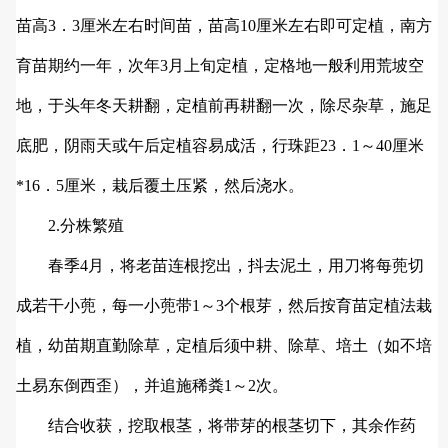
苗高3．3厘米左右时间苗，苗高10厘米左右即可定植，南方
育苗期约一年，次年3月上旬定植，定格地一般利用荒坡空
地，于头年冬天耕翻，定植前再耕翻一次，除尽杂草，施足
底肥，阴雨天或午后定植容易成活，行珠距23．1～40厘米
*16．5厘米，栽后覆土压紧，然后浇水。
2.分株繁殖
春季4月，将老苗连根挖出，抖去泥土，用刀将每蔸切
成若干小蔸，每一小蔸带1～3个根芽，然后按育苗定植法栽
植，幼苗期直勤除草，定植后须中耕、除草、培土（如不培
土易东倒西歪），并追施稀粪1～2次。
结合收获，挖取根茎，将带芽的根茎切下，其余作药