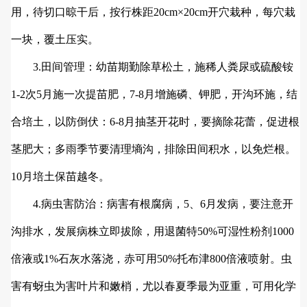
用，待切口晾干后，按行株距20cm×20cm开穴栽种，每穴栽
一块，覆土压实。
3.田间管理：幼苗期勤除草松土，施稀人粪尿或硫酸铵
1-2次5月施一次提苗肥，7-8月增施磷、钾肥，开沟环施，结
合培土，以防倒伏：6-8月抽茎开花时，要摘除花蕾，促进根
茎肥大；多雨季节要清理墒沟，排除田间积水，以免烂根。
10月培土保苗越冬。
4.病虫害防治：病害有根腐病，5、6月发病，要注意开
沟排水，发展病株立即拔除，用退菌特50%可湿性粉剂1000
倍液或1%石灰水落浇，赤可用50%托布津800倍液喷射。虫
害有蚜虫为害叶片和嫩梢，尤以春夏季最为亚重，可用化学