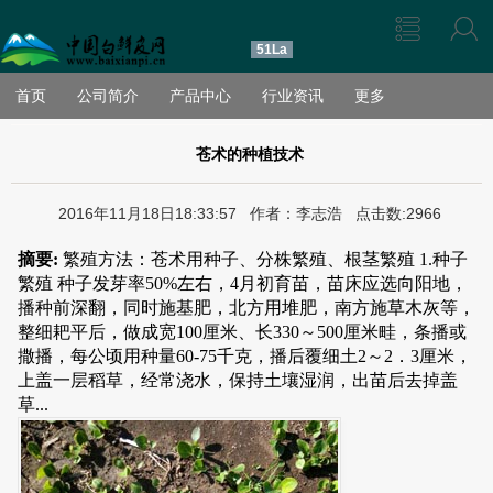
51La
首页
公司简介
产品中心
行业资讯
更多
苍术的种植技术
2016年11月18日18:33:57 作者：李志浩 点击数:2966
摘要:
繁殖方法：苍术用种子、分株繁殖、根茎繁殖 1.种子
繁殖 种子发芽率50%左右，4月初育苗，苗床应选向阳地，
播种前深翻，同时施基肥，北方用堆肥，南方施草木灰等，
整细耙平后，做成宽100厘米、长330～500厘米畦，条播或
撒播，每公顷用种量60-75千克，播后覆细土2～2．3厘米，
上盖一层稻草，经常浇水，保持土壤湿润，出苗后去掉盖
草...