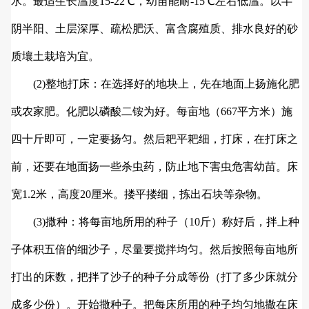
水。最适生长温度15-22℃，幼苗能耐-15℃左右低温。以半
阴半阳、土层深厚、疏松肥沃、富含腐殖质、排水良好的砂
质壤土栽培为宜。
(2)整地打床：在选择好的地块上，先在地面上扬施化肥
或农家肥。化肥以磷酸二铵为好。每亩地（667平方米）施
四十斤即可，一定要扬匀。然后耙平耙细，打床，在打床之
前，还要在地面扬一些杀虫药，防止地下害虫危害幼苗。床
宽1.2米，高度20厘米。搂平搂细，拣出石块等杂物。
(3)撒种：将每亩地所用的种子（10斤）称好后，拌上种
子体积五倍的细沙子，尽量要搅拌均匀。然后按照每亩地所
打出的床数，把拌了沙子的种子分成等份（打了多少床就分
成多少份）。开始撒种子。把每床所用的种子均匀地撒在床