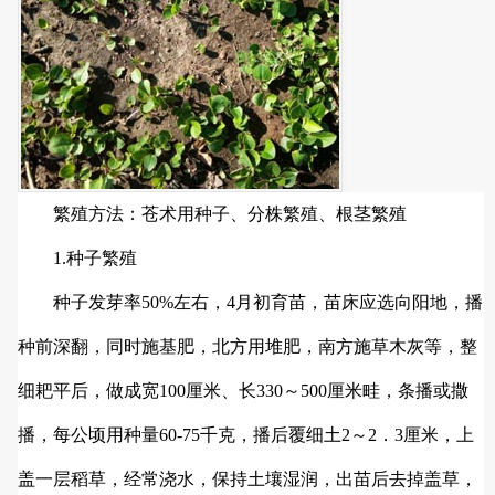
繁殖方法：苍术用种子、分株繁殖、根茎繁殖
1.种子繁殖
种子发芽率50%左右，4月初育苗，苗床应选向阳地，播
种前深翻，同时施基肥，北方用堆肥，南方施草木灰等，整
细耙平后，做成宽100厘米、长330～500厘米畦，条播或撒
播，每公顷用种量60-75千克，播后覆细土2～2．3厘米，上
盖一层稻草，经常浇水，保持土壤湿润，出苗后去掉盖草，