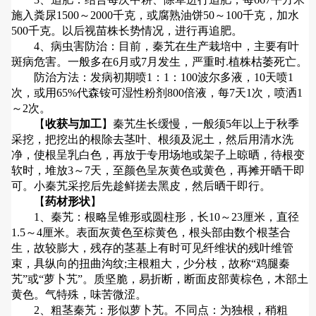
施入粪尿1500～2000千克，或腐熟油饼50～100千克，加水
500千克。以后视苗株长势情况，进行再追肥。
4、病虫害防治：目前，秦艽在生产栽培中，主要有叶
斑病危害。一般多在6月或7月发生，严重时.植株枯萎死亡。
防治方法：发病初期喷1：1：100波尔多液，10天喷1
次，或用65%代森铵可湿性粉剂800倍液，每7天1次，喷洒1
～2次。
【
收获与加工
】秦艽生长缓慢，一般须5年以上于秋季
采挖，把挖出的根除去茎叶、根须及泥土，然后用清水洗
净，使根呈乳白色，再放于专用场地或架子上晾晒，待根变
软时，堆放3～7天，至颜色呈灰黄色或黄色，再摊开晒干即
可。小秦艽采挖后先趁鲜搓去黑皮，然后晒干即行。
【
药材形状
】
1、秦艽：根略呈锥形或圆柱形，长10～23厘米，直径
1.5～4厘米。表面灰黄色至棕黄色，根头部由数个根茎合
生，故较膨大，残存的茎基上有时可见纤维状的残叶维管
束，具纵向的扭曲沟纹;主根粗大，少分枝，故称“鸡腿秦
艽”或“萝卜艽”。质坚脆，易折断，断面皮部黄棕色，木部土
黄色。气特殊，味苦微涩。
2、粗茎秦艽：形似萝卜艽。不同点：为独根，稍粗