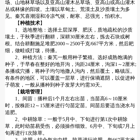
场、山地林草场以及亚高山灌木丛草场、亚高山或高山灌木
丛或林缘的阳坡。土壤以草甸土、荒漠土及沙质壤土为多
见。秦艽喜潮湿和冷凉气候，耐寒、忌强光，怕积水。
【
种植技术
】
1、选地整地：选择土层深厚、肥沃，质地疏松的沙质
壤土，于秋季进行翻耕，深耕30厘米左右，拣去石块或树
根。结合耕翻施足堆肥2000～2500千克/667平方米，然后耙
细，做畦或打垅，待播。
2、种植方法：秦艽一般用种子繁殖。选好成熟饱满的
种子，于早春在整好的地开沟，沟距24厘米，沟深1～2厘米;
条播或穴播，将种子均匀地撒人沟内，然后覆土，略镇压。
有条件的地区，可以覆盖一层草，进行保墒遮阴，以促进种
子萌发，一般从播种到种子发芽大约需30天。
【
栽培管理
】
1、间苗：播种后1个月左右出苗，当苗高6～10厘米
时，按株距12～15厘米进行匀苗定苗。间苗后要适当浇水与
追肥。
2、中耕除草：一般于5月中、下旬进行第1次中耕除
草，此时幼苗易受伤，必须操作细致。6月中、下旬或7月上
旬再进行1次除草。
3、追肥：结合每次中耕、除草进行追肥，每667平方米