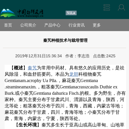
51La
首页
公司简介
产品中心
行业资讯
更多
秦艽种植技术与栽培管理
2019年12月31日15:36:34 作者：李志浩 点击数:2425
【
概述
】
秦艽
为常用中药材。具有悠久的应用历史，是祛
风除湿，和血舒筋要药。本品为
龙胆
科植物秦艽
Gemtianam.acrophy Ua Plla.，麻花秦艽Gemtiana
.stramineamaxim.，粗茎秦艽Gemtianacrasszcaulis Duthie ex
Burk.或小秦艽Gemtiana dahurica Fisch.的根。多为野生，亦有
家种。秦艽主要分布于甘肃武川、渭源以及青海，陕西，河
北等处；粗茎秦艽分布于四川，青海，西藏，内蒙古等地；
麻花秦艽分布于甘肃，四川，青海等地；小秦艽分布于甘
肃，青海，内蒙古，宁夏，陕西等处。
【
生长环境
】秦艽多生长于亚高山或高山草甸、山地草