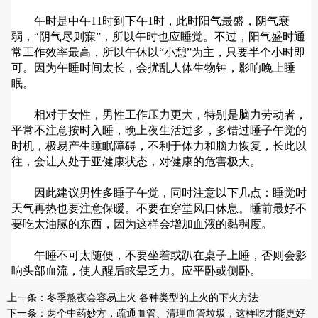
午时是中午11时到下午1时，此时阳气最盛，阴气衰
弱，“阴气尽则寐”，所以午时也应睡觉。不过，阳气盛时通
常工作效率最高，所以午休以“小憩”为主，只要半个小时即
可。因为午睡时间太长，会扰乱人体生物钟，影响晚上睡
眠。
相对于女性，男性工作压力更大，特别是脑力劳动者，
平常不注意按时入睡，晚上夜生活过多，多错过睡子午觉的
时机，极易产生睡眠障碍，不利于体力和脑力恢复，长此以
往，会让人处于亚健康状态，对健康的危害极大。
因此建议男性多睡子午觉，同时注意以下几点：睡觉时
天气再热也要注意保暖。不要在穿堂风口休息。睡前最好不
要吃太油腻的东西，因为这样会增加血液的黏稠度。
午睡不可太随便，不要坐着或趴在桌子上睡，否则会影
响头部血流，使人醒后眩晕乏力。应平卧或侧卧。
上一条：
冬季熬夜会容易上火 各种类型的上火的下火方法
下一条：
两个中药妙方，疏通血管、清理血管垃圾，这样吃才能更好