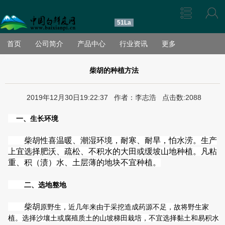
51La
首页
公司简介
产品中心
行业资讯
更多
柴胡的种植方法
2019年12月30日19:22:37 作者：李志浩 点击数:2088
一、生长环境
柴胡性喜温暖、潮湿环境，耐寒、耐旱，怕水涝。生产
上宜选择肥沃、疏松、不积水的大田或缓坡山地种植。凡粘
重、积（渍）水、土层薄的地块不宜种植。
二、选地整地
柴胡
原野生，近几年来由于采挖造成药源不足，故将野生家
植。选择沙壤土或腐殖质土的山坡梯田栽培，不宜选择黏土和易积水