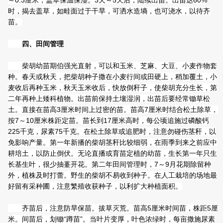
～0.3厘米，盖草保温保湿。3天～5天后，陆续出苗。出苗达60%
时，揭去盖草，如畦面过于干旱，可洒水造墒，也可浇水，以待齐
苗。
四、田间管理
柴胡幼苗期伯强光直射，可以和玉米、芝麻、大豆、小麦作物套
种。春天或秋天，把柴胡种子撒在小麦行间或田硬上，稍加覆土，小
麦收后再种玉米，秋天玉米收后，快放倒秆子，使柴胡充分生长，第
二年再种上矮科植物。出苗前保持土壤湿润，出苗后要经常锄草松
土。直接在苗高3厘米时间上过密的苗。苗高7厘米时结合松土除草，
按7～10厘米株距定苗。苗长到17厘米高时，每公顷追施过磷酸钙
225千克，尿素75千克。在松土除草或追肥时，注意勿碰伤茎秆，以
免影响产量。第一年新播的柴胡茎秆比较细弱，在雨季到来之前应中
耕培土，以防止倒伏。无论直播或育苗定植的幼苗，生长第一年只生
长基生叶，很少抽薹开花。第二年田间管理时，7～9月花期除留种
外，植株及时打蕾。野生的柴胡不易收到种子。在人工栽培的场地最
好留有采种圃，注意繁殖收获种子，以利扩大种植面积。
齐苗后，注意防旱保苗。拔草灭荒。苗高5厘米时间苗，株距5厘
米。间苗后，划锄“蹲苗”。当叶片变厚，叶色浓绿时，每亩撒施尿素