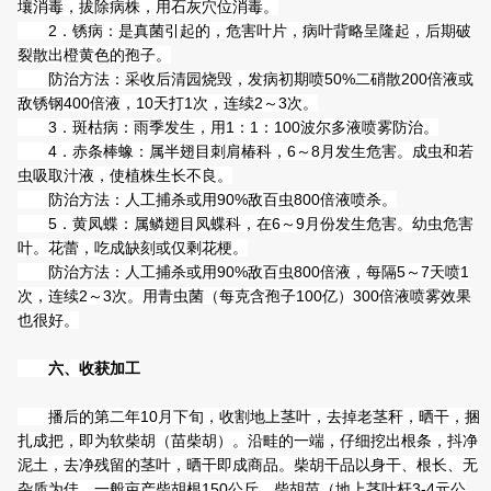
壤消毒，拔除病株，用石灰穴位消毒。
2．锈病：是真菌引起的，危害叶片，病叶背略呈隆起，后期破
裂散出橙黄色的孢子。
防治方法：采收后清园烧毁，发病初期喷50%二硝散200倍液或
敌锈钢400倍液，10天打1次，连续2～3次。
3．斑枯病：雨季发生，用1：1：100波尔多液喷雾防治。
4．赤条棒蟓：属半翅目刺肩椿科，6～8月发生危害。成虫和若
虫吸取汁液，使植株生长不良。
防治方法：人工捕杀或用90%敌百虫800倍液喷杀。
5．黄凤蝶：属鳞翅目凤蝶科，在6～9月份发生危害。幼虫危害
叶。花蕾，吃成缺刻或仅剩花梗。
防治方法：人工捕杀或用90%敌百虫800倍液，每隔5～7天喷1
次，连续2～3次。用青虫菌（每克含孢子100亿）300倍液喷雾效果
也很好。
六、收获加工
播后的第二年10月下旬，收割地上茎叶，去掉老茎秆，晒干，捆
扎成把，即为软柴胡（苗柴胡）。沿畦的一端，仔细挖出根条，抖净
泥土，去净残留的茎叶，晒干即成商品。柴胡干品以身干、根长、无
杂质为佳。一般亩产柴胡根150公斤，柴胡苗（地上茎叶杆3-4元公