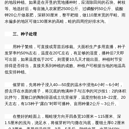
的地段种植。如果是在开垦的荒地播种时，应清除田间的石块。树枝
等。地选好后，每亩施入农家肥2500公斤、过磷酸钙50公斤、硫酸
钾20公斤做基肥，深耕30厘米，整平耙细，做110厘米宽的平畦。雨
水偏多的地区可做130厘米的高畦，畦的四周挖好排水沟。
三、种子处理
用种子繁殖，可直接或育苗后移栽。大面积生产多用直播，种子
发芽率约50%左右，温度在20℃左右，有足够的湿度，播种后7天即
可出苗，如果温度低于20℃，则需要10几天才能出苗。种植时节安
排得是否得当，直接关系到种植的成败。种植户可根据当地的地温高
低安排种植。
催芽前，先将种子浸入40—50度的温水中浸泡4小时～6小时，
捞去浮在水面的瘪子，将沉底的饱满种子与洁净的河沙按1：2的体积
比拌匀，置敞口的陶制容器或土坑里催芽，温度控制在18~22度。20
天左右，有1/3种子“露白”时即可播种。亩用种量2公斤～3公斤。
在整好的畦面上，顺畦埂方向开四条宽10厘米～115厘米、深
1.5厘米的浅沟，浇足水，将催芽籽均匀撒在沟底，覆细土厚0.2厘米