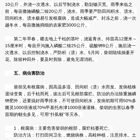
10公斤，并浇一次透水。以后节制浇水，勤划锄灭荒。雨季来临之
前，每亩撒施磷酸二铵20公斤，浇水。雨季要严防田间积水、渍水。
田间积水、渍水极易引发根腐病，造成大幅减产。封冻之前，浇一次
越冬水，每亩撒施捣细的农家肥3000公斤。
第二年早春，耧去地上干枯的茎叶，浇返青水。待苗高12厘米～
15厘米时，每亩开沟施入磷酸二铵25公斤、硫酸钾8公斤，施后浇一
次透水。以后控制浇水，严防积（渍）水。5月间，柴胡陆续抽薹开
花。除留种田外，要及时剪除，避免无谓消耗。
五、病虫害防治
柴胡见有根腐病，因高温多湿、田间积（渍）水而发。发病植株
退绿变黄，后干枯而死，拔出后可见根部腐烂。防治的办法除重施磷
钾肥外，还要搞好雨季排水，不可使田间积水，发病初期可用50%多
菌灵1000倍液或70%甲基托布津1000倍液灌株。柴胡的虫害以春季
苗期的蚜虫多见，可用“扑虱蚜”等灭杀。
1．根腐病：主要危害柴胡的根部，腐烂枯萎死亡。
防治方法：打扫田间卫生，燃烧病株，高畦种植，注意排水。土