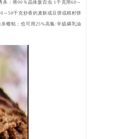
杀：将90％晶体敌百虫 1千克用60～
30～50千克炒香的麦麸或豆饼或棉籽饼
杀蝼蛄；也可用25%高氯·辛硫磷乳油