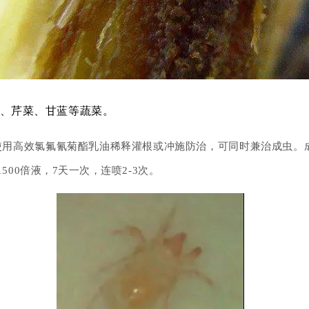
、芹菜、甘蓝等蔬菜。
用高效氯氟氰菊酯乳油稀释灌根或冲施防治，可同时兼治成虫。成
1500倍液，7天一次，连喷2-3次。