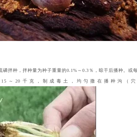
磷拌种，拌种量为种子重量的0.1%～0.3％，晾干后播种。或每亩
15～20千克，制成毒土，均匀撒在播种沟（