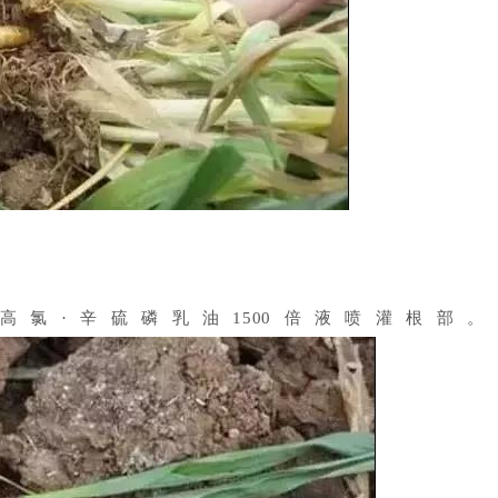
%高氯·辛硫磷乳油1500倍液喷灌根部