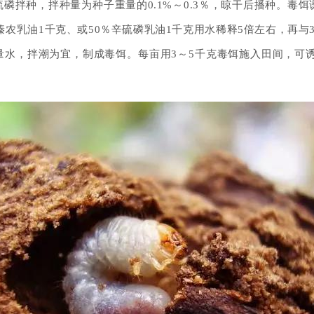
磷拌种，拌种量为种子重量的0.1%～0.3％，晾干后播种。毒饵诱
二嗪农乳油1千克、或50％辛硫磷乳油1千克用水稀释5倍左右，再与
水，拌潮为宜，制成毒饵。每亩用3～5千克毒饵施入田间，可诱