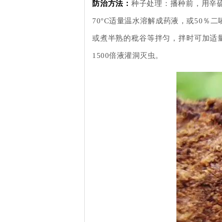
防治方法：
种子处理：播种前，用辛硫
70°C适量温水溶解成药液，或50％
或煮半熟的秕谷等拌匀，拌时可加适量
1500倍液灌洞灭虫。