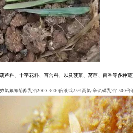
葫芦科、十字花科、百合科、以及菠菜、莴苣、茴香等多种蔬
效氯氟氰菊酯乳油2000-3000倍液或25%高氯·辛硫磷乳油150