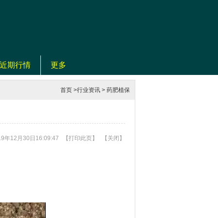
近期行情
更多
首页
>
行业资讯
>
药肥植保
9年12月30日16:09:47
【
打印此页
】
【
关闭
】