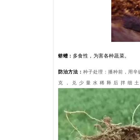
多食性，为害各种蔬菜。
蛴螬：
防治方法：
种子处理：播种前，用辛硫
克，兑少量水稀释后拌细土