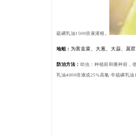
硫磷乳油1500倍液灌根。
为害韭菜、大葱、大蒜、莴苣
地蛆：
防治方法：
幼虫：种植前和播种前，使
乳油4000倍液或25%高氯·辛硫磷乳油