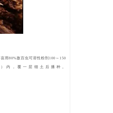
用80%敌百虫可溶性粉剂100～150
穴）内，覆一层细土后播种。