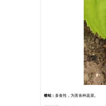
多食性，为害各种蔬菜。
蝼蛄：