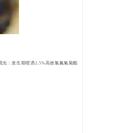
虫：发生期喷洒2.5%高效氯氟氰菊酯