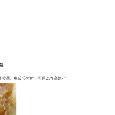
菜。
0倍液喷洒。虫龄较大时，可用25%高氯·辛